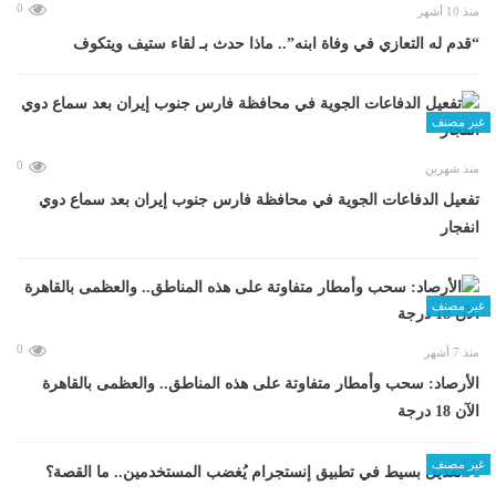
0
منذ 10 أشهر
“قدم له التعازي في وفاة ابنه”.. ماذا حدث بـ لقاء ستيف ويتكوف
غير مصنف
0
منذ شهرين
تفعيل الدفاعات الجوية في محافظة فارس جنوب إيران بعد سماع دوي
انفجار
غير مصنف
0
منذ 7 أشهر
الأرصاد: سحب وأمطار متفاوتة على هذه المناطق.. والعظمى بالقاهرة
الآن 18 درجة
غير مصنف