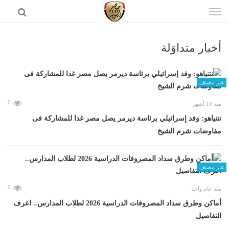
إذهب
الى
المحتوى
أخبار متداوَلة
الرئيسية
غير مصنف
0
منذ 10 أشهر
نتنياهو: وفد إسرائيلي برئاسة ديرمر يصل مصر غدا للمشاركة فى
مفاوضات شرم الشيخ
غير مصنف
0
منذ عام واحد
أماكن وطرق سداد المصروفات الدراسية 2026 لطلاب المدارس.. اعرف
التفاصيل