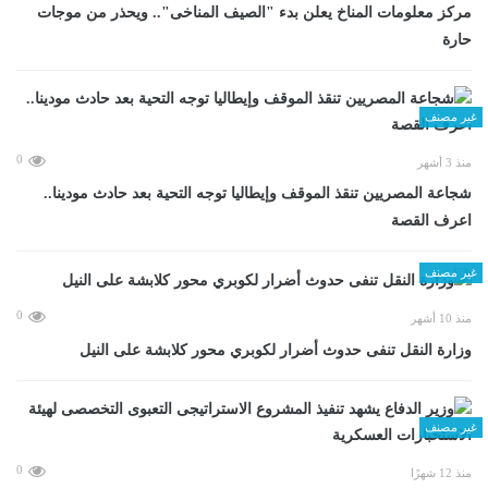
مركز معلومات المناخ يعلن بدء "الصيف المناخى".. ويحذر من موجات
حارة
غير مصنف
0
منذ 3 أشهر
شجاعة المصريين تنقذ الموقف وإيطاليا توجه التحية بعد حادث مودينا..
اعرف القصة
غير مصنف
0
منذ 10 أشهر
وزارة النقل تنفى حدوث أضرار لكوبري محور كلابشة على النيل
غير مصنف
0
منذ 12 شهرًا