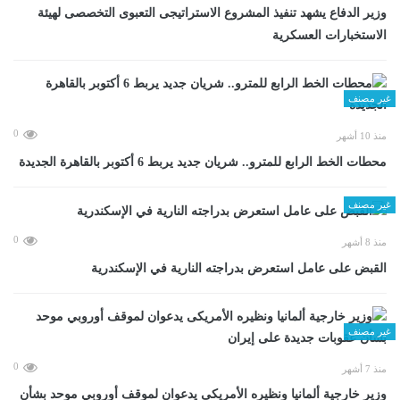
وزير الدفاع يشهد تنفيذ المشروع الاستراتيجى التعبوى التخصصى لهيئة
الاستخبارات العسكرية
غير مصنف
0
منذ 10 أشهر
محطات الخط الرابع للمترو.. شريان جديد يربط 6 أكتوبر بالقاهرة الجديدة
غير مصنف
0
منذ 8 أشهر
القبض على عامل استعرض بدراجته النارية في الإسكندرية
غير مصنف
0
منذ 7 أشهر
وزير خارجية ألمانيا ونظيره الأمريكى يدعوان لموقف أوروبي موحد بشأن