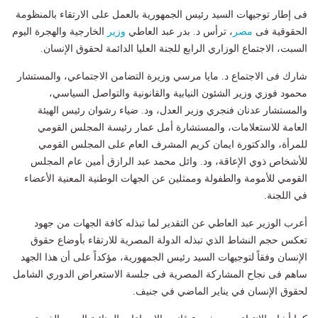
فى إطار توجيهات السيد رئيس الجمهورية بالعمل على الارتقاء بالمنظومة
الحقوقية فى
مصر
، ترأس د. بدر عبد العاطي
وزير
الخارجية والهجرة اليوم
السبت، الاجتماع الوزاري الرابع للجنة العليا الدائمة لحقوق الإنسان.
شارك فى الاجتماع د. مايا مرسي وزيرة التضامن الاجتماعي، والمستشار
محمود فوزي وزير الشئون النيابية والقانونية والتواصل السياسي،
والمستشار عدنان فنجري وزير العدل، ود. ضياء رشوان رئيس الهيئة
العامة للاستعلامات، والمستشارة أمل عمار رئيسة المجلس القومي
للمرأة، والدكتورة ايمان كريم المشرف العام على المجلس القومي
للأشخاص ذوي الإعاقة، ود. وائل محمد عبد الرازق أمين عام المجلس
القومي للأمومة والطفولة وممثلين عن الجهات الوطنية المعنية الأعضاء
في اللجنة
.
أعرب الوزير عبد العاطي عن التقدير لما تبذله كافة الجهات من جهود
تعكس حجم النشاط الذي تبذله الدولة المصرية للارتقاء بأوضاع حقوق
الإنسان وفقاً لتوجيهات السيد رئيس الجمهورية، مؤكداً على أن هذا الجهد
ساهم فى نجاح المشاركة المصرية فى جلسة الاستعراض الدوري الشامل
لحقوق الإنسان في يناير الماضي في جنيف.