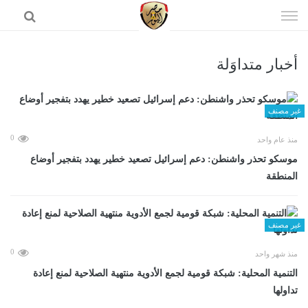
إذهب
الى
المحتوى
أخبار متداوَلة
الرئيسية
غير مصنف
0
منذ عام واحد
موسكو تحذر واشنطن: دعم إسرائيل تصعيد خطير يهدد بتفجير أوضاع
المنطقة
غير مصنف
0
منذ شهر واحد
التنمية المحلية: شبكة قومية لجمع الأدوية منتهية الصلاحية لمنع إعادة
تداولها