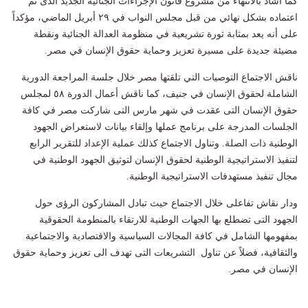
كما أشاد بالانتهاء من مشروع قانون الإجراءات الجنائية الجديد الذى تم
اعتماده بشكل نهائي من قبل مجلس النواب في ٢٩ أبريل الماضي، مؤكداً
على أنه يعد بمثابة ثورة تشريعية في منظومة العدالة الجنائية ونقطة
مضيئة جديدة على مسيرة تعزيز وحماية حقوق الإنسان في مصر
.
ناقش الاجتماع التوصيات التي تلقتها مصر خلال جلسة المراجعة الدورية
الشاملة لحقوق الإنسان في جنيف، كما ناقش أعمال الدورة ٥٨ لمجلس
حقوق الإنسان التى عقدت في شهر مارس التى شاركت مصر في كافة
الجلسات المدرجة على برنامج عملها وإلقاء بيانات لاستعراض الجهود
الوطنية ذات الصلة. وتناول الاجتماع كذلك عملية الإعداد للتقرير الرابع
لتنفيذ الاستراتيجية الوطنية لحقوق الإنسان لتوثيق الجهود الوطنية في
مجال تنفيذ مستهدفات الاستراتيجية الوطنية
.
ودار نقاش تفاعلى خلال الاجتماع حيث تبادل المشاركون الرؤى حول
الجهود التى تضطلع بها الجهات الوطنية للارتقاء بالمنطومة الحقوقية
بمفهومها الشامل في كافة المجالات السياسية والاقتصادية والاجتماعية
والثقافية، فضلاً عن تناول التشريعات التى تهدف الى تعزيز وحماية حقوق
الإنسان في مصر
.