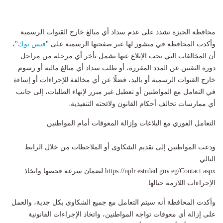
محافظة الجيزة تشدد على عدم سداد أي مبالغ خارج القنوات الرسمية
وأكدت المحافظة في منشور لها عبر صفحتها الرسمية على "
فيس بوك
"،
أن المخالفات التي يجب الإبلاغ عنها تشمل تأخر أي مرحلة من مراحل
دورة التقنين عن المدد المقررة، أو طلب سداد أي مبالغ مالية أو رسوم
خارج القنوات الرسمية أو باليد، فضلًا عن أي مخالفة للإجراءات أو إساءة
في التعامل مع المواطنين أو تعطيل غير مبرر لإنهاء الطلبات، إلى جانب
أي ممارسات تخالف أحكام القانون ولائحته التنفيذية.
التعامل الفوري مع البلاغات وإزالة المعوقات أمام المواطنين
ودعت المواطنين إلى تقديم الشكاوى أو الملاحظات من خلال الرابط
التالي
https://nplr.estrdad.gov.eg/Contact.aspx لضمان سرعة فحصها واتخاذ
الإجراءات اللازمة حيالها.
وأكدت المحافظة أنه سيتم التعامل مع جميع الشكاوى بكل جدية، والعمل
على إزالة أي معوقات تواجه المواطنين، واتخاذ الإجراءات القانونية