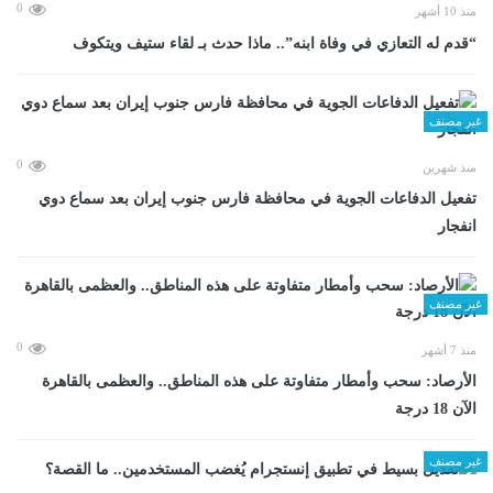
0
منذ 10 أشهر
“قدم له التعازي في وفاة ابنه”.. ماذا حدث بـ لقاء ستيف ويتكوف
غير مصنف
0
منذ شهرين
تفعيل الدفاعات الجوية في محافظة فارس جنوب إيران بعد سماع دوي
انفجار
غير مصنف
0
منذ 7 أشهر
الأرصاد: سحب وأمطار متفاوتة على هذه المناطق.. والعظمى بالقاهرة
الآن 18 درجة
غير مصنف