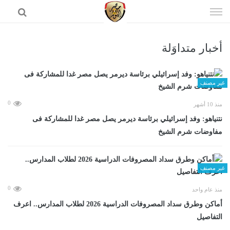
إذهب
الى
المحتوى
أخبار متداوَلة
الرئيسية
غير مصنف
0
منذ 10 أشهر
نتنياهو: وفد إسرائيلي برئاسة ديرمر يصل مصر غدا للمشاركة فى
مفاوضات شرم الشيخ
غير مصنف
0
منذ عام واحد
أماكن وطرق سداد المصروفات الدراسية 2026 لطلاب المدارس.. اعرف
التفاصيل