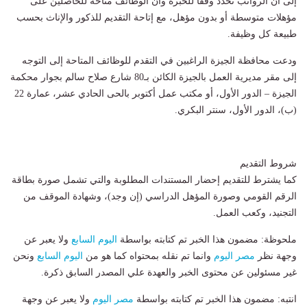
إلى أن الرواتب تُحدد وفقًا للخبرة وأن الوظائف متاحة للحاصلين على
مؤهلات متوسطة أو بدون مؤهل، مع إتاحة التقديم للذكور والإناث بحسب
طبيعة كل وظيفة.
ودعت محافظة الجيزة الراغبين في التقدم للوظائف المتاحة إلى التوجه
إلى مقر مديرية العمل بالجيزة الكائن بـ80 شارع صلاح سالم بجوار محكمة
الجيزة – الدور الأول، أو مكتب عمل أكتوبر بالحى الحادي عشر، عمارة 22
(ب)، الدور الأول، سنتر البكري.
شروط التقديم
كما يشترط للتقديم إحضار المستندات المطلوبة والتي تشمل صورة بطاقة
الرقم القومي وصورة المؤهل الدراسي (إن وجد)، وشهادة الموقف من
التجنيد، وكعب العمل.
ملحوظة: مضمون هذا الخبر تم كتابته بواسطة
اليوم السابع
ولا يعبر عن
وجهة نظر
مصر اليوم
وانما تم نقله بمحتواه كما هو من
اليوم السابع
ونحن
غير مسئولين عن محتوى الخبر والعهدة علي المصدر السابق ذكرة.
انتبه: مضمون هذا الخبر تم كتابته بواسطة
مصر اليوم
ولا يعبر عن وجهة