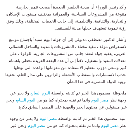
وأكد رئيس الوزراء أن مدينة العلمين الجديدة أصبحت تتميز بخارطة
متنوعة من المشروعات السياحية، والعمرانية بمختلف مستويات الإسكان،
والتجارية، والثقافية، والتعليمية، إلى جانب الخدمات المختلفة، وذلك وفق
رؤية تنموية تستهدف جعلها مدينة للمستقبل.
وأشار الدكتور مصطفى مدبولي إلى أن جولة اليوم ستبدأ باجتماع موسع
لاستعراض موقف تنفيذ مختلف المشروعات بالمدينة والساحل الشمالي
الغربي، يعقبه جولة لتفقد جانب من المشروعات الجارية، للوقوف على
معدلات التنفيذ والتشغيل، لافتاً إلى أن هذه البقعة الفريدة تحظى باهتمام
كبير وسعي دؤوب لتعظيم الاستفادة من مقوماتها الواعدة التي تؤهلها
لجذب الاستثمارات واستقطاب الأنشطة والزائرين على مدار العام، تحقيقا
لرؤية الدولة المصرية في هذا الشأن.
ملحوظة: مضمون هذا الخبر تم كتابته بواسطة
اليوم السابع
ولا يعبر عن
وجهة نظر
مصر اليوم
وانما تم نقله بمحتواه كما هو من
اليوم السابع
ونحن
غير مسئولين عن محتوى الخبر والعهدة علي المصدر السابق ذكرة.
انتبه: مضمون هذا الخبر تم كتابته بواسطة
مصر اليوم
ولا يعبر عن وجهة
نظر
مصر اليوم
وانما تم نقله بمحتواه كما هو من
مصر اليوم
ونحن غير