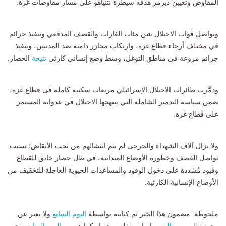
المفاوض وتعيين ديرمر هدفه سيطرة نتنياهو على مسار مفاوضات غزة.
وتواصل قوات الاحتلال شن مئات الغارات والقصف المدفعي وتنفيذ جرائم
في مختلف أرجاء قطاع غزة، وارتكاب مجازر دامية ضد المدنيين، وتنفيذ
جرائم مروعة في مناطق التوغل، وسط وضع إنساني كارثي
نتيجة
الحصار.
ودمَّرت طائرات الاحتلال الإسرائيلي مربعات سكنية كاملة فى قطاع غزة،
ضمن سياسة التدمير الشاملة التي ينتهجها الاحتلال في عدوانه المستمر
على قطاع غزة.
ولا يزال آلاف الشهداء والجرحى لم يتم انتشالهم من تحت الأنقاض؛ بسبب
تواصل القصف وخطورة الأوضاع الميدانية، في ظل حصار خانق للقطاع
وقيود مُشددة على دخول الوقود والمساعدات الحيوية العاجلة للتخفيف من
الأوضاع الإنسانية الكارثية.
ملحوظة: مضمون هذا الخبر تم كتابته بواسطة
اليوم السابع
ولا يعبر عن