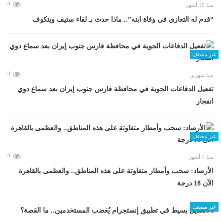
0
منذ 10 أشهر
“قدم له التعازي في وفاة ابنه”.. ماذا حدث بـ لقاء ستيف ويتكوف
غير مصنف
0
منذ شهرين
تفعيل الدفاعات الجوية في محافظة فارس جنوب إيران بعد سماع دوي
انفجار
غير مصنف
0
منذ 7 أشهر
الأرصاد: سحب وأمطار متفاوتة على هذه المناطق.. والعظمى بالقاهرة
الآن 18 درجة
غير مصنف