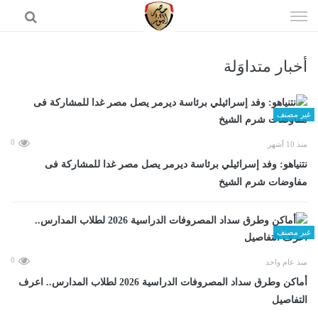
إذهب
الى
المحتوى
أخبار متداوَلة
الرئيسية
غير مصنف
0
منذ 10 أشهر
نتنياهو: وفد إسرائيلي برئاسة ديرمر يصل مصر غدا للمشاركة فى
مفاوضات شرم الشيخ
غير مصنف
0
منذ عام واحد
أماكن وطرق سداد المصروفات الدراسية 2026 لطلاب المدارس.. اعرف
التفاصيل