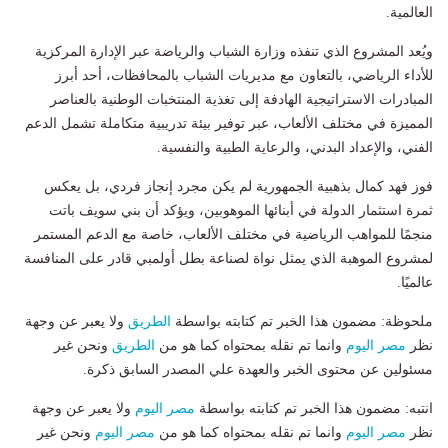
العالمية.
ويُعد المشروع الذي تنفذه وزارة الشباب والرياضة عبر الإدارة المركزية
للأداء الرياضي، بالتعاون مع مديريات الشباب بالمحافظات، أحد أبرز
المبادرات الاستراتيجية الهادفة إلى تغذية المنتخبات الوطنية بالعناصر
المميزة في مختلف الألعاب، عبر توفير بيئة تدريبية متكاملة تشمل الدعم
الفني، والإعداد البدني، والرعاية الطبية والنفسية.
فوز فهد كمال بذهبية الجمهورية لم يكن مجرد إنجاز فردي، بل يعكس
ثمرة استثمار الدولة في أبنائها الموهوبين، ويؤكد أن بني سويف باتت
منجمًا للمواهب الرياضية في مختلف الألعاب، خاصة مع الدعم المستمر
لمشروع الموهبة الذي يمثل نواة لصناعة بطل أولمبي قادر على المنافسة
عالميًا.
ملحوظة: مضمون هذا الخبر تم كتابته بواسطة
الطريق
ولا يعبر عن وجهة
نظر
مصر اليوم
وانما تم نقله بمحتواه كما هو من
الطريق
ونحن غير
مسئولين عن محتوى الخبر والعهدة علي المصدر السابق ذكرة.
انتبه: مضمون هذا الخبر تم كتابته بواسطة
مصر اليوم
ولا يعبر عن وجهة
نظر
مصر اليوم
وانما تم نقله بمحتواه كما هو من
مصر اليوم
ونحن غير