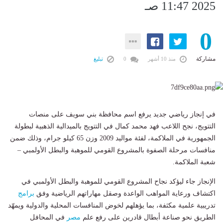
2025 11:47 صـ
0
مشاركة
منذ 10 أشهر
0
تبليغ
في إنجاز رياضي جديد يرفع اسم محافظة بني سويف على منصات
التتويج، نجح اللاعب فهد محمد كمال في التتويج بالميدالية الذهبية لبطولة
الجمهورية في الملاكمة، لفئة مواليد 2009 وزن 65 كيلو جرام، وذلك ضمن
منافسات مرحلة الصفوة بالمشروع القومي للموهبة والبطل الأولمبي –
شعبة الملاكمة.
الإنجاز جاء ليؤكد نجاح المشروع القومي للموهبة والبطل الأولمبي في
اكتشاف ورعاية المواهب الواعدة وصقل مهاراتهم الرياضية وفق
برامج
تدريبية علمية مكثفة، بما يؤهلهم لخوض المنافسات المحلية والدولية ويمهّد
الطريق نحو صناعة أبطال قادرين على رفع علم
مصر
في المحافل