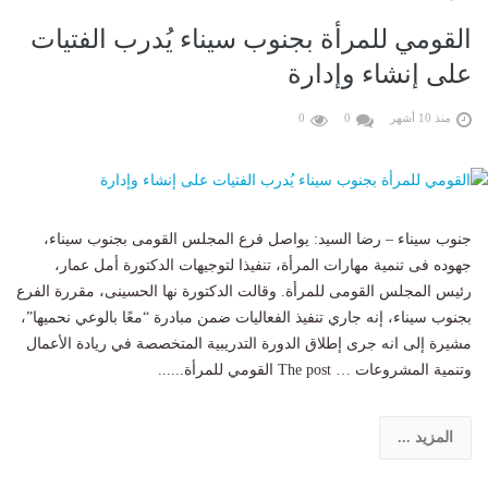
القومي للمرأة بجنوب سيناء يُدرب الفتيات
على إنشاء وإدارة
منذ 10 أشهر
0
0
جنوب سيناء – رضا السيد: يواصل فرع المجلس القومى بجنوب سيناء،
جهوده فى تنمية مهارات المرأة، تنفيذا لتوجيهات الدكتورة أمل عمار،
رئيس المجلس القومى للمرأة. وقالت الدكتورة نها الحسينى، مقررة الفرع
بجنوب سيناء، إنه جاري تنفيذ الفعاليات ضمن مبادرة “معًا بالوعي نحميها”،
مشيرة إلى انه جرى إطلاق الدورة التدريبية المتخصصة في ريادة الأعمال
وتنمية المشروعات … The post القومي للمرأة......
المزيد ...