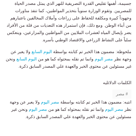
جسيمة، أهمها تقليص القدرة التصريفية للنهر الذي يمثل مصدر الحياة
للمصريين. وتقوم الوزارة سنوياً بتحذير المواطنين، كما تنفذ مناورات
وجهوداً كبيرة ومكلفة للحفاظ على زراعات وأملاك المخالفين باعتبارهم
من أبناء الوطن. ومع ذلك، فإن استمرار هذه التعديات من قلة من الأفراد
يضر بإيصال المياه لعشرات الملايين من المواطنين والمزارعين، وينعكس
سلباً على النشاط الزراعي والاقتصاد الوطني بأسره.
ملحوظة: مضمون هذا الخبر تم كتابته بواسطة
اليوم السابع
ولا يعبر عن
وجهة نظر
مصر اليوم
وانما تم نقله بمحتواه كما هو من
اليوم السابع
ونحن
غير مسئولين عن محتوى الخبر والعهدة علي المصدر السابق ذكرة.
الكلمات الدلائليه
مصر
انتبه: مضمون هذا الخبر تم كتابته بواسطة
مصر اليوم
ولا يعبر عن وجهة
نظر
مصر اليوم
وانما تم نقله بمحتواه كما هو من
مصر اليوم
ونحن غير
مسئولين عن محتوى الخبر والعهدة علي المصدر السابق ذكرة.