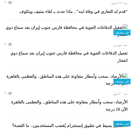
0
منذ 10 أشهر
“قدم له التعازي في وفاة ابنه”.. ماذا حدث بـ لقاء ستيف ويتكوف
غير مصنف
0
منذ شهرين
تفعيل الدفاعات الجوية في محافظة فارس جنوب إيران بعد سماع دوي
انفجار
غير مصنف
0
منذ 7 أشهر
الأرصاد: سحب وأمطار متفاوتة على هذه المناطق.. والعظمى بالقاهرة
الآن 18 درجة
غير مصنف