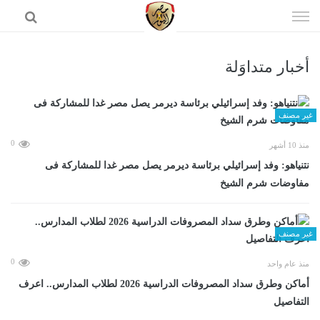
إذهب
الى
المحتوى
أخبار متداوَلة
الرئيسية
غير مصنف
0
منذ 10 أشهر
نتنياهو: وفد إسرائيلي برئاسة ديرمر يصل مصر غدا للمشاركة فى
مفاوضات شرم الشيخ
غير مصنف
0
منذ عام واحد
أماكن وطرق سداد المصروفات الدراسية 2026 لطلاب المدارس.. اعرف
التفاصيل