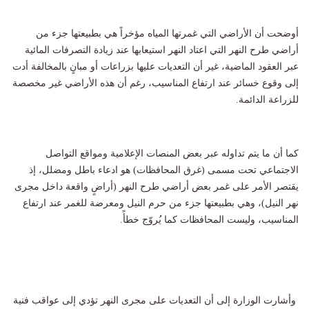
أوضحت أن الأراضي التي غمرتها المياه مؤخراً هي بطبيعتها جزء من
أراضي طرح النهر التي اعتاد النهر استيعابها عند زيادة التصرفات المائية
عبر العقود الماضية، غير أن التعديات عليها بزراعات أو مبانٍ بالمخالفة أدت
إلى وقوع خسائر عند ارتفاع المناسيب، رغم أن هذه الأراضي غير مخصصة
للزراعة الدائمة.
كما أن ما يتم تداوله عبر بعض المنصات الإعلامية ومواقع التواصل
الاجتماعي تحت مسمى (غرق المحافظات) هو ادعاء باطل ومضلل، إذ
يقتصر الأمر على غمر بعض أراضي طرح النهر (أراضٍ واقعة داخل مجرى
نهر النيل)، وهي بطبيعتها جزء من حرم النيل ومعرضة للغمر عند ارتفاع
المناسيب، وليست المحافظات كما يُروّج خطأً.
وأشارت الوزارة إلى أن التعديات على مجرى النهر تؤدي إلى عواقب فنية