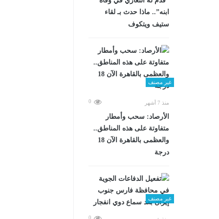
“قدم له التعازي في وفاة
ابنه”.. ماذا حدث بـ لقاء
ستيف ويتكوف
غير مصنف
0
منذ 7 أشهر
الأرصاد: سحب وأمطار
متفاوتة على هذه المناطق..
والعظمى بالقاهرة الآن 18
درجة
غير مصنف
0
منذ شهرين