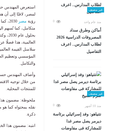
استعرض المهندس ح
غير مصنف
لمصر، لافتًا إلى أن 
رؤية
مصر
2030، 
0
منذ عام واحد
أماكن وطرق سداد
بحلول 
المصروفات الدراسية 2026
العالمية، هذا فضلًا 
لطلاب المدارس.. اعرف
سلاسل القيمة العالمي
التفاصيل
المؤسسي وتعظيم العا
والتكامل.
وأضاف المهندس حسن ال
من خلال توجيه الاقتصا
للمنتجات المحلية.
غير مصنف
ملحوظة: مضمون هذا ا
0
منذ 10 أشهر
نقله بمحتواه كما هو 
ذكرة.
نتنياهو: وفد إسرائيلي برئاسة
ديرمر يصل مصر غدا
انتبه: مضمون هذا الخ
للمشاركة فى مفاوضات