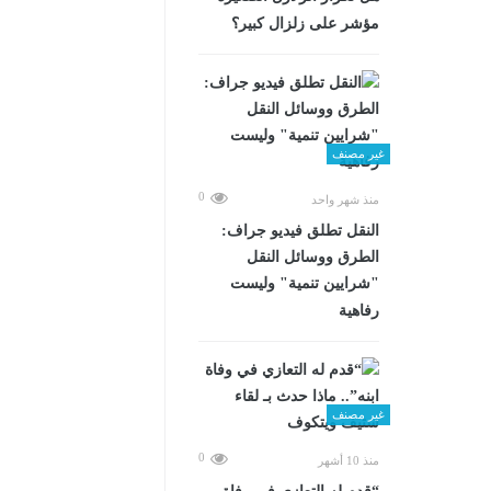
مؤشر على زلزال كبير؟
غير مصنف
0
منذ شهر واحد
​النقل تطلق فيديو جراف:
الطرق ووسائل النقل
"شرايين تنمية" وليست
رفاهية
غير مصنف
0
منذ 10 أشهر