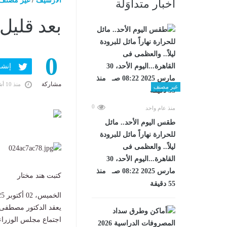
الارشيف
/
غير مصنف
أخبار متداوَلة
بعد قليل
0
إنشر ف
مشاركة
منذ 10 أشهر
غير مصنف
0
منذ عام واحد
طقس اليوم الأحد.. مائل
للحرارة نهاراً مائل للبرودة
ليلاً.. والعظمى فى
القاهرة...اليوم الأحد، 30
مارس 2025 08:22 صـ منذ
كتبت هند مختار
55 دقيقة
الخميس، 02 أكتوبر 2025 04:50 م
يعقد الدكتور مصطفى م
اجتماع مجلس الوزراء