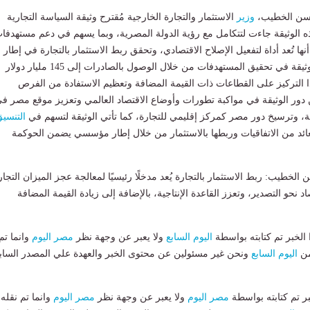
سن الخطيب،
وزير
الاستثمار والتجارة الخارجية مُقترح وثيقة السياسة التجارية
هذه الوثيقة جاءت لتتكامل مع رؤية الدولة المصرية، وبما يسهم في دعم مستهدفا
كما أنها تُعد أداة لتفعيل الإصلاح الاقتصادي، وتحقق ربط الاستثمار بالتجارة في إطار
متكامل، كما تُسهم الوثيقة في تحقيق المستهدفات من خلال الوصول بالصادرات إلى 145 مليار دولار
عام 2030، وكذا التركيز على القطاعات ذات القيمة المضافة وتعظيم الاستفادة من الفرص
عن دور الوثيقة في مواكبة تطورات وأوضاع الاقتصاد العالمي وتعزيز موقع مصر ف
ة، وترسيخ دور مصر كمركز إقليمي للتجارة، كما تأتي الوثيقة لتسهم في
التنسي
ئد من الاتفاقيات وربطها بالاستثمار من خلال إطار مؤسسي يضمن الحوكمة
خطيب: ربط الاستثمار بالتجارة يُعد مدخلًا رئيسيًا لمعالجة عجز الميزان التجا
د نحو التصدير، وتعزز القاعدة الإنتاجية، بالإضافة إلى زيادة القيمة المضافة
لخبر تم كتابته بواسطة
اليوم السابع
ولا يعبر عن وجهة نظر
مصر اليوم
وانما تم
من
اليوم السابع
ونحن غير مسئولين عن محتوى الخبر والعهدة علي المصدر الساب
بر تم كتابته بواسطة
مصر اليوم
ولا يعبر عن وجهة نظر
مصر اليوم
وانما تم نقله