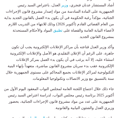
أشاد المستشار عدنان فنجري،
وزير
العدل، باعتراض السيد رئيس
الجمهورية على المادة السادسة من مواد إصدار مشروع قانون الإجراءات
الجنائية، مؤكداً رغبة الحكومة في أن يكون بدء العمل بالقانون الجديد بداية
من العام القضائي القادم (أكتوبر 2026) وذلك للانتهاء من التدريب اللازم
لأعضاء النيابة العامة والقضاة على
تطبيق
المواد والأحكام المستحدثة
بمشروع القانون الجديد.
وأكد وزير العدل قناعته بأن مراكز الإعلانات الإلكترونية يجب أن تكون
جاهزة، على الرغم أن الإعلان التقليدي هو الأصل والإعلانات الإلكترونية
استثناء عليه، إلا أنه يرغب في أن يكون بدء العمل بمركز الإعلانات
الإلكترونية عقب بدء سريان مشروع القانون مباشرة، متعهداً بإنهاء البنية
التكنولوجية لمراكز الإعلانات بجميع المحاكم على مستوى الجمهورية خلال
سنة بالتنسيق مع وزير الاتصالات وتكنولوجيا المعلومات.
جاء ذلك خلال اجتماع اللجنة العامة لمجلس النواب المعقود اليوم الأول من
أكتوبر 2025 برئاسة رئيس مجلس النواب، لدراسة اعتراض السيد رئيس
الجمهورية على عدد من مواد مشروع قانون الإجراءات الجنائية، بحضور
وزيري العدل والشئون النيابية والقانونية.