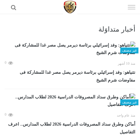
إذهب
الى
المحتوى
أخبار متداوَلة
الرئيسية
غير مصنف
0
منذ 10 أشهر
نتنياهو: وفد إسرائيلي برئاسة ديرمر يصل مصر غدا للمشاركة فى
مفاوضات شرم الشيخ
غير مصنف
0
منذ عام واحد
أماكن وطرق سداد المصروفات الدراسية 2026 لطلاب المدارس.. اعرف
التفاصيل