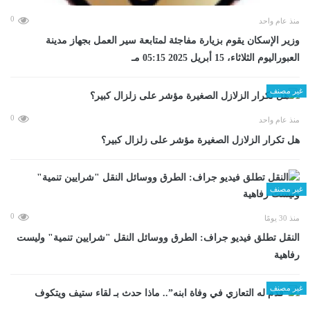
0
منذ عام واحد
وزير الإسكان يقوم بزيارة مفاجئة لمتابعة سير العمل بجهاز مدينة
العبوراليوم الثلاثاء، 15 أبريل 2025 05:15 مـ
غير مصنف
0
منذ عام واحد
هل تكرار الزلازل الصغيرة مؤشر على زلزال كبير؟
غير مصنف
0
منذ 30 يومًا
​النقل تطلق فيديو جراف: الطرق ووسائل النقل "شرايين تنمية" وليست
رفاهية
غير مصنف