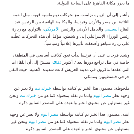
ما يعزز مكانة القاهرة على الساحة الدولية.
وأشار إلى أن الزيارة تزامنت مع تحركات دبلوماسية قوية، مثل القمة
الثلاثية بين مصر والأردن وفرنسا، والمكالمة الهاتفية بين الرئيس عبد
الفتاح
السيسي
والعاهل الأردني والرئيس
الأمريكي
، بالتوازي مع زيارة
رئيس الوزراء الإسرائيلي إلى واشنطن، مؤكدًا أن هذه التحركات غطّت
على زيارة نتنياهو وأضعفت تأثيرها إعلامياً وسياسياً.
وشدد فرحات على أن فرنسا بدأت تعود كلاعب أساسي في المنطقة،
خاصة في ظل تراجع دورها بعد 7 أكتوبر
2023
، مشيرًا إلى أن اللقاءات
التي عقدها ماكرون في مدينة العريش كانت شديدة الأهمية، حيث التقى
جرحى فلسطينيين وممثلي…
ملحوظة: مضمون هذا الخبر تم كتابته بواسطة
خبرك نت
ولا يعبر عن
وجهة نظر
مصر اليوم
وانما تم نقله بمحتواه كما هو من
خبرك نت
ونحن
غير مسئولين عن محتوى الخبر والعهدة علي المصدر السابق ذكرة.
انتبه: مضمون هذا الخبر تم كتابته بواسطة
مصر اليوم
ولا يعبر عن وجهة
نظر
مصر اليوم
وانما تم نقله بمحتواه كما هو من
مصر اليوم
ونحن غير
مسئولين عن محتوى الخبر والعهدة علي المصدر السابق ذكرة.