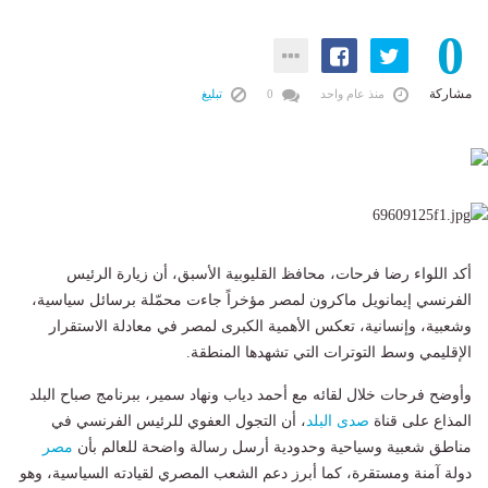
0
مشاركة
منذ عام واحد
0
تبليغ
أكد اللواء رضا فرحات، محافظ القليوبية الأسبق، أن زيارة الرئيس
الفرنسي إيمانويل ماكرون لمصر مؤخراً جاءت محمّلة برسائل سياسية،
وشعبية، وإنسانية، تعكس الأهمية الكبرى لمصر في معادلة الاستقرار
الإقليمي وسط التوترات التي تشهدها المنطقة.
وأوضح فرحات خلال لقائه مع أحمد دياب ونهاد سمير، ببرنامج صباح البلد
المذاع على قناة
صدى البلد
، أن التجول العفوي للرئيس الفرنسي في
مناطق شعبية وسياحية وحدودية أرسل رسالة واضحة للعالم بأن
مصر
دولة آمنة ومستقرة، كما أبرز دعم الشعب المصري لقيادته السياسية، وهو