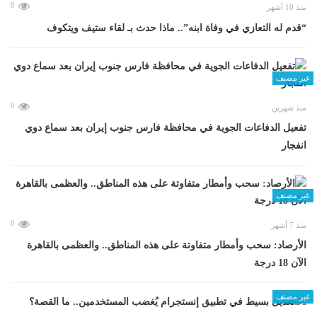
0
منذ 10 أشهر
“قدم له التعازي في وفاة ابنه”.. ماذا حدث بـ لقاء ستيف ويتكوف
غير مصنف
0
منذ شهرين
تفعيل الدفاعات الجوية في محافظة فارس جنوب إيران بعد سماع دوي
انفجار
غير مصنف
0
منذ 7 أشهر
الأرصاد: سحب وأمطار متفاوتة على هذه المناطق.. والعظمى بالقاهرة
الآن 18 درجة
غير مصنف