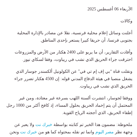
الأربعاء 06 أغسطس 2025
وكالات
أعلنت وسائل إعلام محلية فرنسية، نقلا عن مصادر بالإدارة المحلية
بجنوبى فرنسا، أن حريقا كبيرا يستعر بإحدى المناطق.
وأفادت التقارير، أن ما يربو على 2400 هكتار من الأرض والمزروعات
احترقت جراء الحريق الذي نشب في ريباوت، وفقا لسكاي نيوز.
ونقلت قناة “بي إف إم تي في” عن الكولونيل ألكسندر جوسار الذي
يشغل منصبا في هيئة الدفاع المدني قوله: إن 4500 هكتار تضرر جراء
الحريق الذي نشب في ريباوت.
ووفقا لجوسار، انتشرت ألسنة اللهب بسرعة غير معتادة، ومن غير
المحتمل أن يتم إخماد الحريق بحلول المساء، إذ كافح أكثر من 1000 رجل
إطفاء الحريق، الذي أججته الرياح القوية.
ملحوظة: مضمون هذا الخبر تم كتابته بواسطة
خبرك نت
ولا يعبر عن
وجهة نظر
مصر اليوم
وانما تم نقله بمحتواه كما هو من
خبرك نت
ونحن