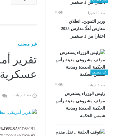
0
منذ 12 شهرًا
وزير التموين: انطلاق
معارض أهلًا مدارس 2025
اعتبارا من 1 سبتمبر
غير مصنف
تقرير أم
عسكرية ب
غير مصنف
0
منذ عام واحد
رئيس الوزراء يستعرض
منذ عام واحد
0
موقف مشروعى مدينة رأس
الحكمة الجديدة ومدينة
شمس الحكمة
%B1%D9%8A%D8%B1-