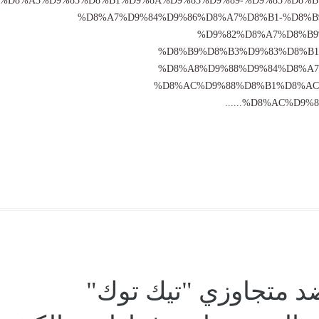
%D8%A3%D9%85%D8%B1%D9%8A%D9%83%D9%89-%D9%85%D8%B
%D8%A7%D9%84%D9%86%D8%A7%D8%B1-%D8%B
%D9%82%D8%A7%D8%B9
%D8%B9%D8%B3%D9%83%D8%B1
%D8%A8%D9%88%D9%84%D8%A7
%D8%AC%D9%88%D8%B1%D8%AC
%D8%AC%D9%86%D
د متجاوزي "تيك توك"