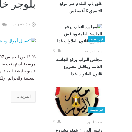
بلوجر خل
غلق باب التقدم عبر موقع
التنسيق 6 أغسطس
منذ عام واحد
0
غير مصنف
0
منذ عام واحد
مجلس النواب يرفع الجلسة
موسعة استهدفت ضبط ع
العامة ويناقش مشروع
فيديو خادشة للحياء، 
قانون العلاوات غدا
السلبية والجرائم الإلكترو
المزيد ...
غير مصنف
0
منذ 8 أشهر
رئيس الوزراء يتفقد مشروع