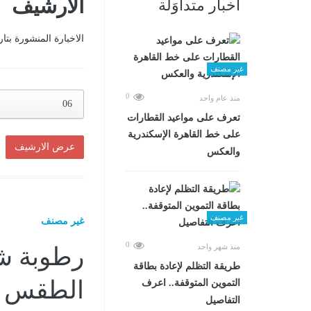
الارشيف
أخبار متداوَلة
الاخبارة المنشورة بتا
غير مصنف
0
منذ عام واحد
06
تعرف على مواعيد القطارات
على خط القاهرة الإسكندرية
والعكس
غير مصنف
غير مصنف
0
منذ شهر واحد
رطوبة شد
طريقة التظلم لإعادة بطاقة
الطقس اليوم 
التموين المتوقفة.. اعرف
التفاصيل