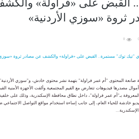
. القبض على «فراولة» والكش
 ثروة «سوزي الأردنية»
0
ة صانعة المحتوى "أم عمر فراولة" بتهمة نشر محتوى خادش، و"سوزي الأردنية"
موال مصدرها فيديوهات تتعارض مع القيم المجتمعية.وألقت الأجهزة الأمنية الق
لمعروفة بـ"أم عمر فراولة"، داخل نطاق محافظة الإسكندرية، وذلك على خلفية
يديو خادشة للحياء العام، إلى جانب إساءة استخدام مواقع التواصل الاجتماعي.
لإسكندرية...