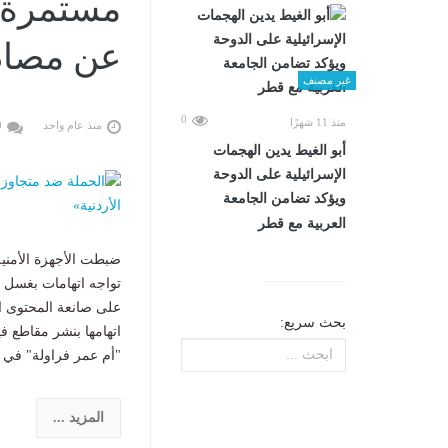
مستمرة.
عن مصادر
غير مصنف
0
منذ 11 شهرًا
منذ عام واحد
0
أبو الغيط يدين الهجمات
الإسرائيلية على الدوحة
ويؤكد تضامن الجامعة
العربية مع قطر
ضبطت الأجهزة الأمني
تواجه اتهامات بغسل أ
على صانعة المحتوى ا
بحث سريع:
اتهامها بنشر مقاطع ف
"أم عمر فراولة" في ا
المزيد ...