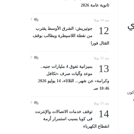
ثانوية عامة 2026
0
منذ 14 يومًا
ي
12
جوتيريش: الشرق الأوسط يقترب
من نقطة اللاسيطرة ويطالب بوقف
القتال فورا
0
منذ 15 يومًا
13
بميزانية تفوق 4 مليارات جنيه..
موعد وآليات صرف «تكافل
وكرامة» عن شهر... الثلاثاء، 14 يوليو 2026
10:46 صـ
كون
0
منذ 15 يومًا
14
توقف خدمات الاتصالات والإنترنت
فى كوبا بسبب استمرار أزمة
انقطاع الكهرباء