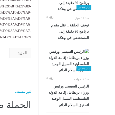
7%D9%84%D9%82-
9%D9%84%D9%89-
غير مصنف
%D8%AF%D8%A9-
0
منذ 11 شهرًا
%D9%8A%D8%A9-
%D9%8A%D8%A9-
توقف الحلقة .. نقل مقدم
%D9%8A%D8%A7-
برنامج 90 دقيقة إلى
8%AF%D9%89......
المستشفى في وعكة
المزيد ...
غير مصنف
0
منذ عام واحد
الرئيس السيسى ورئيس
غير مصنف
وزراء بريطانىا: إقامة الدولة
الفلسطينية السبيل الوحيد
الحملة ض
لتحقيق السلام الدائم