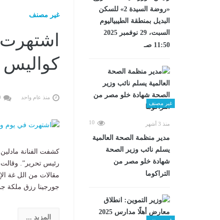
«روضة السيدة 2» للسكن
غير مصنف
البديل بمنطقة الطيبياليوم
السبت، 29 نوفمبر 2025
اشتهرت ف
11:50 صـ
كواليس ب
منذ عام واحد
0
غير مصنف
10
منذ 3 أشهر
مدير منظمة الصحة العالمية
يسلم نائب وزير الصحة
كشفت الفنانة مادلين 
شهادة خلو مصر من
رئيس تحرير”. وقالت م
التراكوما
مقالات من الل غة الإ
جورجينا رزق ملكة جمال الكون، … st
المزيد ...
غير مصنف