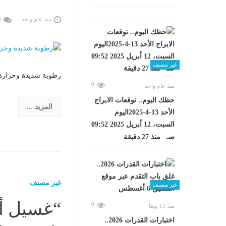
منذ عام واحد
0
غير مصنف
رطوبة شديدة وحرارة تضرب ا
0
منذ عام واحد
حظك اليوم.. توقعات الابراج
المزيد ...
الأحد 13-4-2025اليوم
السبت، 12 أبريل 2025 09:52
صـ منذ 27 دقيقة
غير مصنف
غير مصنف
0
منذ 13 يومًا
اختبارات القدرات 2026..