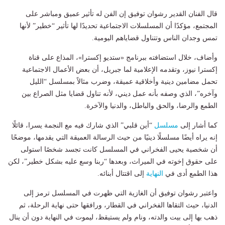
قال الفنان القدير رشوان توفيق إن الفن له تأثير عميق ومباشر على
المجتمع، مؤكدًا أن المسلسلات الاجتماعية تحديدًا لها تأثير “خطير” لأنها
تمس وجدان الناس وتتناول قضاياهم اليومية.
وأضاف، خلال استضافته ببرنامج «ستديو إكسترا»، المذاع على قناة
إكسترا نيوز، وتقدمه الإعلامية لما جبريل، أن بعض الأعمال الاجتماعية
تحمل مضامين دينية وأخلاقية عميقة، وضرب مثالاً بمسلسل “الليل
وآخره”، الذي وصفه بأنه عمل ديني، لأنه تناول قضايا مثل الصراع بين
الطمع والرضا، والحق والباطل، والدنيا والآخرة.
كما أشار إلى
مسلسل
“أين قلبي” الذي شارك فيه مع النجمة يسرا، قائلًا
إنه يراه أيضًا مسلسلًا دينيًا من حيث الرسالة العميقة التي يقدمها، موضحًا
أن شخصية يحيى الفخراني في المسلسل كانت تجسد شخصًا استولى
على حقوق إخوته في الميراث، وبعدها “ربنا وسع عليه بشكل خطير”، لكن
هذا الطمع أدى في
النهاية
إلى اقتتال أبنائه.
واعتبر رشوان توفيق أن الغازية التي ظهرت في المسلسل ترمز إلى
الدنيا، حيث التقاها الفخراني في القطار، ورافقها حتى نهاية الرحلة، ثم
ذهب بها إلى بيت والدته، ونام ولم يستيقظ، ليموت في النهاية دون أن ينال