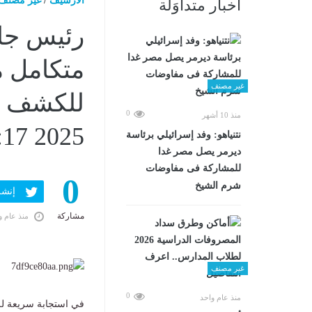
الارشيف
/
غير مصنف
أخبار متداوَلة
رئيس جام
متكامل م
غير مصنف
0
منذ 10 أشهر
2025 04:17 مـ
نتنياهو: وفد إسرائيلي برئاسة
ديرمر يصل مصر غدا
للمشاركة فى مفاوضات
0
شرم الشيخ
إنشر ف
مشاركة
منذ عام و
غير مصنف
0
منذ عام واحد
في استجابة سريعة للح