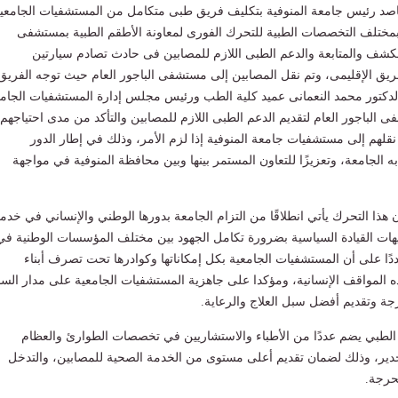
قاصد رئيس جامعة المنوفية بتكليف فريق طبى متكامل من المستشفيات الجامعي
بمختلف التخصصات الطبية للتحرك الفورى لمعاونة الأطقم الطبية بمستشفى
 الكشف والمتابعة والدعم الطبى اللازم للمصابين فى حادث تصادم سيارتين
يق الإقليمى، وتم نقل المصابين إلى مستشفى الباجور العام حيث توجه الفريق
كتور محمد النعمانى عميد كلية الطب ورئيس مجلس إدارة المستشفيات الجامع
 الباجور العام لتقديم الدعم الطبى اللازم للمصابين والتأكد من مدى احتياجهم
 نقلهم إلى مستشفيات جامعة المنوفية إذا لزم الأمر، وذلك في إطار الدور
 الجامعة، وتعزيزًا للتعاون المستمر بينها وبين محافظة المنوفية في مواجهة
 هذا التحرك يأتي انطلاقًا من التزام الجامعة بدورها الوطني والإنساني في خدم
وجيهات القيادة السياسية بضرورة تكامل الجهود بين مختلف المؤسسات الوطنية في
ًا على أن المستشفيات الجامعية بكل إمكاناتها وكوادرها تحت تصرف أبناء
 المواقف الإنسانية، ومؤكدا على جاهزية المستشفيات الجامعية على مدار السا
رجة وتقديم أفضل سبل العلاج والرعاية.
 الطبي يضم عددًا من الأطباء والاستشاريين في تخصصات الطوارئ والعظام
خدير، وذلك لضمان تقديم أعلى مستوى من الخدمة الصحية للمصابين، والتدخل
حرجة.