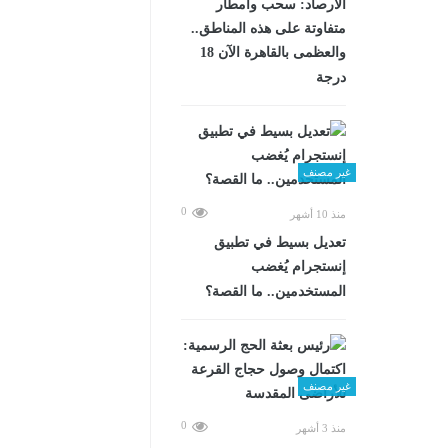
الأرصاد: سحب وأمطار
متفاوتة على هذه المناطق..
والعظمى بالقاهرة الآن 18
درجة
غير مصنف
0
منذ 10 أشهر
تعديل بسيط في تطبيق
إنستجرام يُغضب
المستخدمين.. ما القصة؟
غير مصنف
0
منذ 3 أشهر