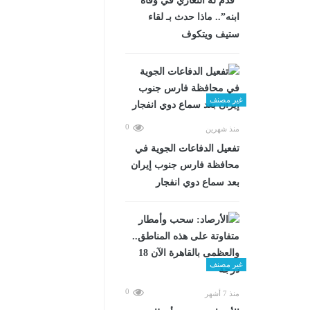
“قدم له التعازي في وفاة
ابنه”.. ماذا حدث بـ لقاء
ستيف ويتكوف
غير مصنف
0
منذ شهرين
تفعيل الدفاعات الجوية في
محافظة فارس جنوب إيران
بعد سماع دوي انفجار
غير مصنف
0
منذ 7 أشهر