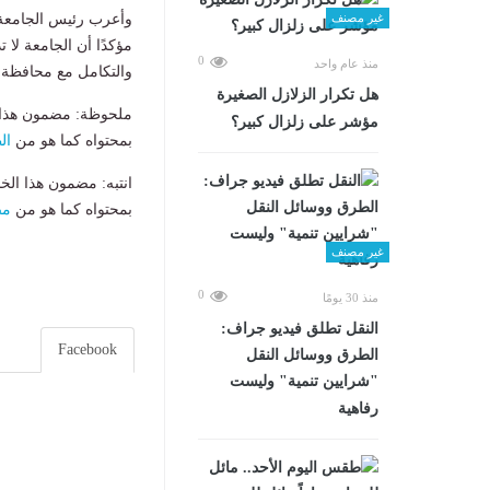
وأعرب رئيس الجامعة ع
غير مصنف
مؤكدًا أن الجامعة لا 
0
منذ عام واحد
والتكامل مع محافظة ا
هل تكرار الزلازل الصغيرة
ملحوظة: مضمون هذا ا
مؤشر على زلزال كبير؟
بمحتواه كما هو من
ال
انتبه: مضمون هذا الخ
بمحتواه كما هو من
مص
غير مصنف
0
منذ 30 يومًا
​النقل تطلق فيديو جراف:
Facebook
الطرق ووسائل النقل
"شرايين تنمية" وليست
رفاهية