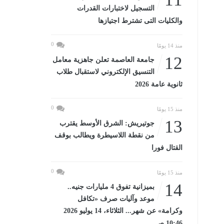
التسجيل لاختبارات القدرات
والكليات التى تشترط اجتيازها
0
منذ 14 يومًا
12
جامعة العاصمة تعلن جاهزية معامل
التنسيق الإلكتروني لاستقبال طلاب
ثانوية عامة 2026
0
منذ 15 يومًا
13
جوتيريش: الشرق الأوسط يقترب
من نقطة اللاسيطرة ويطالب بوقف
القتال فورا
0
منذ 15 يومًا
14
بميزانية تفوق 4 مليارات جنيه..
موعد وآليات صرف «تكافل
وكرامة» عن شهر... الثلاثاء، 14 يوليو 2026
10:46 صـ