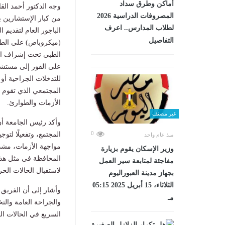
أماكن وطرق سداد
وجه الدكتور أحمد ال
المصروفات الدراسية 2026
من كبار الإستشارين 
لطلاب المدارس.. اعرف
الباجور العام لتقديم
التفاصيل
(ميكروباص) على الطر
الطبى تحت إشراف الد
على الفور إلى مستشفى
للتدخلات الجراحية أو
المجتمعي الذي تقوم به
الأزمات والطوارئ.
غير مصنف
وأكد رئيس الجامعة أن
0
المجتمع، وتفعيلًا لت
منذ عام واحد
مواجهة الأزمات، مشدد
وزير الإسكان يقوم بزيارة
المحافظة في مثل هذه
مفاجئة لمتابعة سير العمل
لاستقبال الحالات الح
بجهاز مدينة العبوراليوم
الثلاثاء، 15 أبريل 2025 05:15
وأشار إلى أن الفريق
مـ
والجراحة العامة والت
السريع في الحالات ال