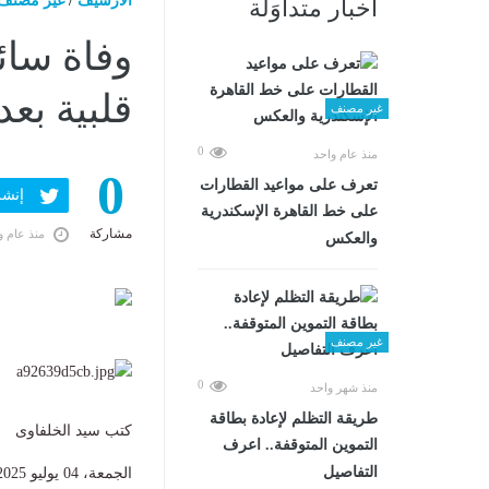
الارشيف
/
غير مصنف
أخبار متداوَلة
قلبية بعد
غير مصنف
0
منذ عام واحد
0
تعرف على مواعيد القطارات
إنشر ف
على خط القاهرة الإسكندرية
مشاركة
منذ عام و
والعكس
غير مصنف
0
منذ شهر واحد
طريقة التظلم لإعادة بطاقة
كتب سيد الخلفاوى
التموين المتوقفة.. اعرف
التفاصيل
الجمعة، 04 يوليو 2025 02:37 م