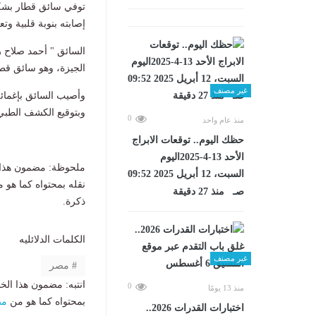
توفي سائق قطار بشكل 
إصابته بنوبة قلبية و
السائق " أحمد صلاح رياض درويش" 43 سنة قائد 
الجيزة، وهو سائق قط
غير مصنف
وأصيب السائق بإغمائه
وبتوقيع الكشف الطبي 
0
منذ عام واحد
حظك اليوم.. توقعات الابراج
الأحد 13-4-2025اليوم
ملحوظة: مضمون هذا ا
السبت، 12 أبريل 2025 09:52
نقله بمحتواه كما هو 
صـ منذ 27 دقيقة
ذكرة.
الكلمات الدلائليه
غير مصنف
مصر
انتبه: مضمون هذا الخ
0
منذ 13 يومًا
بمحتواه كما هو من
مص
اختبارات القدرات 2026..