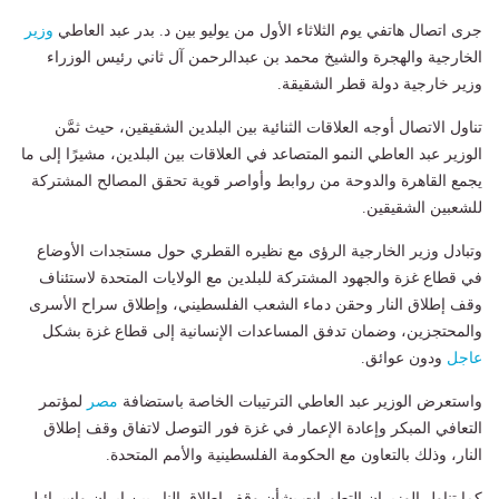
جرى اتصال هاتفي يوم الثلاثاء الأول من يوليو بين د. بدر عبد العاطي
وزير
الخارجية والهجرة والشيخ محمد بن عبدالرحمن آل ثاني رئيس الوزراء
وزير خارجية دولة قطر الشقيقة.
تناول الاتصال أوجه العلاقات الثنائية بين البلدين الشقيقين، حيث ثمَّن
الوزير عبد العاطي النمو المتصاعد في العلاقات بين البلدين، مشيرًا إلى ما
يجمع القاهرة والدوحة من روابط وأواصر قوية تحقق المصالح المشتركة
للشعبين الشقيقين.
وتبادل وزير الخارجية الرؤى مع نظيره القطري حول مستجدات الأوضاع
في قطاع غزة والجهود المشتركة للبلدين مع الولايات المتحدة لاستئناف
وقف إطلاق النار وحقن دماء الشعب الفلسطيني، وإطلاق سراح الأسرى
والمحتجزين، وضمان تدفق المساعدات الإنسانية إلى قطاع غزة بشكل
عاجل
ودون عوائق.
واستعرض الوزير عبد العاطي الترتيبات الخاصة باستضافة
مصر
لمؤتمر
التعافي المبكر وإعادة الإعمار في غزة فور التوصل لاتفاق وقف إطلاق
النار، وذلك بالتعاون مع الحكومة الفلسطينية والأمم المتحدة.
كما تناول الوزيران التطورات بشأن وقف إطلاق النار بين إيران وإسرائيل،