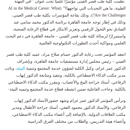
نظّمت كلية طب قصر العينى مؤتمرًا علميًا تحت عنوان: "في المهنة
الطبية، ما هي التحديات التي تواجهها؟" (AI in the Medical Career: What
Are the Challenges?)، وذلك بقاعة المؤتمرات بكلية طب قصر العيني،
وذلك في إطار توجه جامعة القاهرة برئاسة الدكتور محمد سامي عبد
الصادق نحو التحول الرقمي وتعزيز الابتكار في قطاع الرعاية الصحية،
واستمرارًا لرسالة كلية طب قصر العيني – جامعة القاهرة في دعم البحث
العلمي ومواكبة أحدث التطورات التكنولوجية العالمية.
انعقد المؤتمر تحت رعاية الدكتور حسام صلاح مراد، عميد كلية طب قصر
العيني – رئيس مجلس إدارة مستشفيات جامعة القاهرة، وبإشراف
الدكتور عمر عزام، وكيل الكلية لشؤون خدمة المجتمع وتنمية
البيئة
، ونائب
مدير مكتب الذكاء الاصطناعي بالكلية، وتنفيذ ومتابعة الدكتور إيهاب
الرفاعي، أستاذ جراحة المخ والأعصاب، ومقرر مكتب الذكاء الاصطناعي
بالكلية. وجاءت الفاعلية ضمن انشطه قطاع خدمة المجتمع وتنميه البيئه٠
وترأس المؤتمر الدكتور عمر عزام وشهد حضورالأستاذ الدكتور إيهاب
الرفاعي، والأستاذ الدكتور محمود الفقي، أستاذ جراحة الأطفال ومدير
مكتب العلاقات الدولية، بالإضافة إلى أعضاء مكتب الذكاء الاصطناعي،
وأعضاء هيئة التدريس، والطلاب من مختلف الفرق الدراسية.