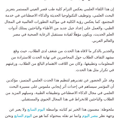
إن هذا اللقاء العلمي يعكس التزام كلية طب قصر العيني المستمر بتعزيز
البحث العلمي، وتوظيف التكنولوجيا الحديثة والذكاء الاصطناعي في خدمة
المجتمع، كما يعكس رؤية الكلية في مواكبة التطورات العالمية في المجال
الطبي، والعمل على إعداد جيل جديد من الأطباء والباحثين يمتلك أدوات
العلم الحديث، ويكون مؤهلًا لقيادة مستقبل الرعاية الصحية في مصر
والعالم العربي.
والجدير بالذكر ما لاقاه هذا الحدث من شغف لدى الطلاب، حيث وقع
مشهد التفاف الطلاب حول المحاضرين في نهاية الحدث للاستزادة من
المعلومات وتطبيقها، وكان من اللافت الاهتمام البالغ من الطلاب، ورغبتهم
في تكرار مثل هذا الحدث.
وقد عبّر الحضور عن تقديرهم لتنظيم هذا الحدث العلمي المتميز، مؤكدين
أن المؤتمر سيساهم في إحداث أثر إيجابي ملموس على مسيرة البحث
العلمي في مجال الذكاء الاصطناعي وتطبيقاته الطبية، وسيلهم المزيد من
الطلاب والباحثين للانخراط في هذا المجال الحيوي والمستقبلي.
ملحوظة: مضمون هذا الخبر تم كتابته بواسطة
اليوم السابع
ولا يعبر عن
وجهة نظر
مصر اليوم
وانما تم نقله بمحتواه كما هو من
اليوم السابع
ونحن