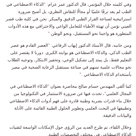
وفي كلمته خلال المؤتمر، قال الدكتور عمر عزام: "الذكاء الاصطناعي في
الطب لم يعد ترفًا علميًا أو مجالًا للنقاش النظري، بل أصبح ضرورة
استراتيجية لصناعة القرار الطبي الدقيق والمبكر. نحن في كلية طب قصر
العيني نؤمن أن تهيئة الأطباء للتعامل الواعي والاحترافي مع هذه الأدوات
المتطورة هو واجبنا نحو المستقبل، ونحو الوطن."
ومن جانبه، قال الأستاذ الدكتور إيهاب الرفاعي: "العصر القادم هو عصر
الطب الذكي، والذكاء الاصطناعي هو بوابته الكبرى. دورنا لا يقتصر على
التعليم فقط، بل يمتد إلى تشكيل الوعي، وتحفيز الابتكار، وتوجيه الطلاب
نحو مجالات علمية تسهم في صناعة مستقبل الرعاية الصحية في مصر
بأستخدام الذكاء الاصطناعي ."
كما ألقى المهندس حسام صالح محاضرة بعنوان "الذكاء الاصطناعي في
المجال العلمي"، تحدث فيها عن ضرورة الاستثمار في التكنولوجيا من
خلال بناء قدرات بشرية وطنية قادرة على فهم أدوات الذكاء الاصطناعي
وتطبيقها في البحث العلمي وتطوير الحلول الطبية القائمة على الأدلة
والبيانات الدقيقة.
وخلال اللقاء، تم طرح العديد من الرؤى حول الإمكانات الواسعة لتقنيات
الذكاء الاصطناعي في مختلف التخصصات الطبية.