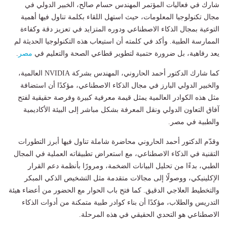
شارك في فعاليات المؤتمر المهندس حسام صالح، الخبير الدولي في
مجال تكنولوجيا المعلومات، حيث استهل اللقاء بكلمة تناول فيها أهمية
التوعية بمجال الذكاء الاصطناعي ودوره المتزايد في تعزيز دقة وكفاءة
الممارسة الطبية. وأكد في كلمته أن استيعاب هذه التكنولوجيا الحديثة لم
يعد رفاهية، بل ضرورة حتمية لتطوير قطاعي الصحة والتعليم في
مصر
.
كما شارك الدكتور أحمد الحاروني، المهندس بشركة NVIDIA العالمية،
والخبير الدولي البارز في مجال الذكاء الاصطناعي، مؤكدًا أن استضافة
مثل هذه الكوادر العالمية يمثل قيمة معرفية كبيرة وفرصة حقيقية لفتح
آفاق التعاون الدولي ونقل المعرفة بشكل مباشر إلى البيئة الأكاديمية
والطبية في مصر.
وقدّم الدكتور أحمد الحاروني محاضرة شاملة تناول فيها أبرز التطورات
التقنية في الذكاء الاصطناعي، مع استعراض تطبيقاته العملية في المجال
الطبي، بدءًا من تحليل البيانات الضخمة، ومرورًا بأنظمة دعم القرار
الإكلينيكي، ووصولًا إلى مجالات متقدمة مثل التشخيص الذكي المبكر
والتخطيط العلاجي الدقيق. كما فتح باب الحوار مع الحضور من أعضاء هيئة
التدريس والطلاب، مؤكدًا أن بناء كوادر طبية متمكنة من أدوات الذكاء
الاصطناعي هو التحدي الحقيقي في هذه المرحلة.