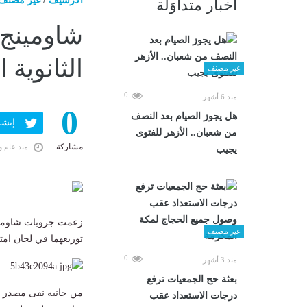
الارشيف
/
غير مصنف
أخبار متداوَلة
شاومينج 
الثانوية 
غير مصنف
0
منذ 6 أشهر
0
هل يجوز الصيام بعد النصف
إنشر ف
من شعبان.. الأزهر للفتوى
مشاركة
منذ عام و
يجيب
زعمت جروبات شاومي
غير مصنف
توزيعهما في لجان امت
0
منذ 3 أشهر
بعثة حج الجمعيات ترفع
من جانبه نفى مصدر مس
درجات الاستعداد عقب