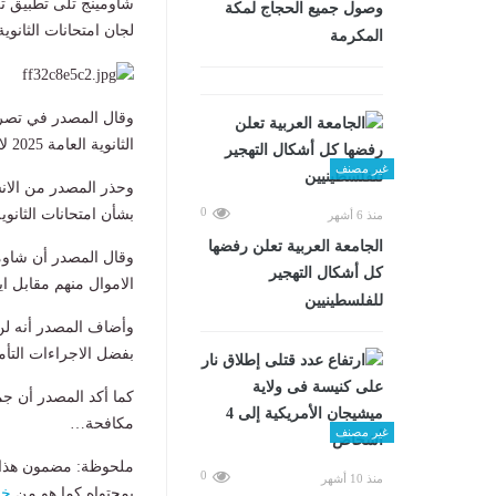
شاومينج تلى تطبيق تل
وصول جميع الحجاج لمكة
لجان امتحانات الثانوية ال
المكرمة
وقال المصدر في تصر
الثانوية العامة 2025 لانها مؤمنة تأمينا مشدداً بالتعاون مع الجهات الأمنية المعنية في الدولة
غير مصنف
وحذر المصدر من الان
0
بشأن امتحانات الثانوية ال
منذ 6 أشهر
الجامعة العربية تعلن رفضها
وقال المصدر أن شاومي
كل أشكال التهجير
الاموال منهم مقابل اي
للفلسطينيين
بفضل الاجراءات التأمي
كما أكد المصدر أن ج
مكافحة…
غير مصنف
ملحوظة: مضمون هذا ا
0
منذ 10 أشهر
بمحتواه كما هو من
خب