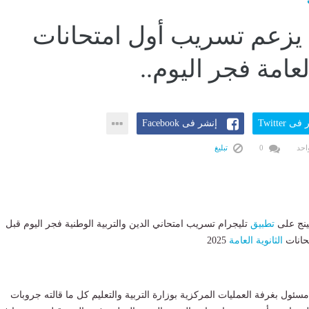
يزعم تسريب أول امتحانات
العامة فجر اليوم..
ى Twitter
إنشر فى Facebook
احد
0
تبليغ
نج على
تطبيق
تليجرام تسريب امتحاني الدين والتربية الوطنية فجر اليوم قبل
حانات
الثانوية العامة
2025
ئول بغرفة العمليات المركزية بوزارة التربية والتعليم كل ما قالته جروبات