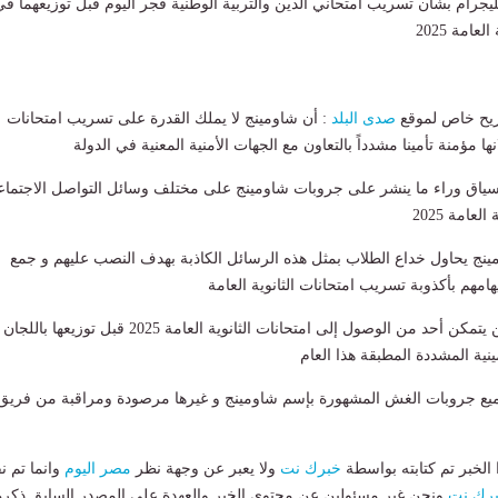
يجرام بشأن تسريب امتحاني الدين والتربية الوطنية فجر اليوم قبل توزيعهما في
عامة 2025
يح خاص لموقع
صدى البلد
: أن شاومينج لا يملك القدرة على تسريب امتحانات
سياق وراء ما ينشر على جروبات شاومينج على مختلف وسائل التواصل الاجتما
عامة 2025
نج يحاول خداع الطلاب بمثل هذه الرسائل الكاذبة بهدف النصب عليهم و جمع
هامهم بأكذوبة تسريب امتحانات الثانوية العامة
وأضاف المصدر أنه لن يتمكن أحد من الوصول إلى امتحانات الثانوية العامة 2025 قبل توزيعها باللج
نية المشددة المطبقة هذا العام
ميع جروبات الغش المشهورة بإسم شاومينج و غيرها مرصودة ومراقبة من فريق
لخبر تم كتابته بواسطة
خبرك نت
ولا يعبر عن وجهة نظر
مصر اليوم
وانما تم ن
رك نت
ونحن غير مسئولين عن محتوى الخبر والعهدة علي المصدر السابق ذكرة