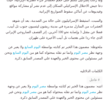
وما زالت إسرائيل تتكتم على حجم الخسائر جراء الضربة الإيرانية، حيث
دعا جيش الاحتلال الإسرائيلي السكان إلى عدم نشر أو مشاركة مواقع
وفيديوهات عن أماكن سقوط الصواريخ الإيرانية.
والسبت، استيقظ الإسرائيليون على حالة من الصدمة، بعد أن شوهد
العشرات من المنازل مدمرة في مدينة ريشون ليتسيون جنوب تل أبيب،
فضلا عن مقتل 3 وإصابة نحو 100 آخرين، إثر القصف الصاروخي الإيراني
الذى جاء ردا على هجمات تل أبيب الأخيرة على طهران.
ملحوظة: مضمون هذا الخبر تم كتابته بواسطة
اليوم السابع
ولا يعبر عن
وجهة نظر
مصر اليوم
وانما تم نقله بمحتواه كما هو من
اليوم السابع
ونحن
غير مسئولين عن محتوى الخبر والعهدة علي المصدر السابق ذكرة.
الكلمات الدلائليه
عاجل
انتبه: مضمون هذا الخبر تم كتابته بواسطة
مصر اليوم
ولا يعبر عن وجهة
نظر
مصر اليوم
وانما تم نقله بمحتواه كما هو من
مصر اليوم
ونحن غير
مسئولين عن محتوى الخبر والعهدة علي المصدر السابق ذكرة.