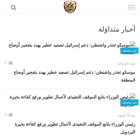
إذهب
الى
المحتوى
أخبار متداوَلة
الرئيسية
غير مصنف
0
منذ عام واحد
موسكو تحذر واشنطن: دعم إسرائيل تصعيد خطير يهدد بتفجير أوضاع
المنطقة
غير مصنف
0
منذ 10 أشهر
رئيس الوزراء يتابع الموقف التنفيذى لأعمال تطوير ورفع كفاءة بحيرة
البردويل