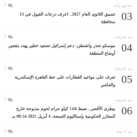
0
منذ شهر واحد
03
تنسيق الثانوى العام 2027.. اعرف درجات القبول في 13
محافظة
0
منذ عام واحد
04
موسكو تحذر واشنطن: دعم إسرائيل تصعيد خطير يهدد بتفجير
أوضاع المنطقة
0
منذ عام واحد
05
تعرف على مواعيد القطارات على خط القاهرة الإسكندرية
والعكس
0
منذ عام واحد
06
بيطرى الأقصر.. ضبط ١٨٥ كيلو جرام لحوم مذبوحة خارج
المجازر الحكومية بإسنااليوم الجمعة، 4 أبريل 2025 08:54 مـ
0
منذ 17 يومًا