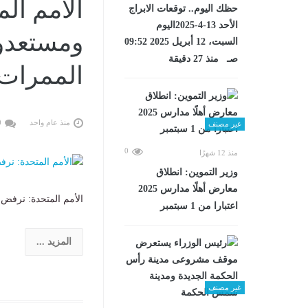
الأمم ال
حظك اليوم.. توقعات الابراج
الأحد 13-4-2025اليوم
ومستعدون
السبت، 12 أبريل 2025 09:52
صـ منذ 27 دقيقة
الممرات 
منذ عام واحد
0
غير مصنف
0
منذ 12 شهرًا
وزير التموين: انطلاق
معارض أهلًا مدارس 2025
الأمم المتحدة: نرفض ت
اعتبارا من 1 سبتمبر
المزيد ...
غير مصنف