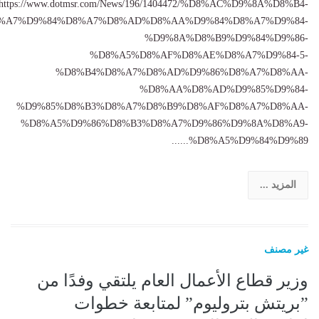
https://www.dotmsr.com/News/196/1404472/%D8%AC%D9%8A%D8%B4-
%A7%D9%84%D8%A7%D8%AD%D8%AA%D9%84%D8%A7%D9%84-
%D9%8A%D8%B9%D9%84%D9%86-
%D8%A5%D8%AF%D8%AE%D8%A7%D9%84-5-
%D8%B4%D8%A7%D8%AD%D9%86%D8%A7%D8%AA-
%D8%AA%D8%AD%D9%85%D9%84-
%D9%85%D8%B3%D8%A7%D8%B9%D8%AF%D8%A7%D8%AA-
%D8%A5%D9%86%D8%B3%D8%A7%D9%86%D9%8A%D8%A9-
%D8%A5%D9%84%D9%89......
المزيد ...
غير مصنف
وزير قطاع الأعمال العام يلتقي وفدًا من
”بريتش بتروليوم” لمتابعة خطوات