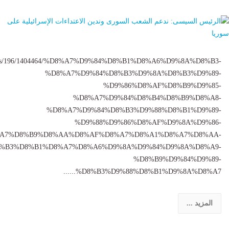
m/News/196/1404464/%D8%A7%D9%84%D8%B1%D8%A6%D9%8A%D8%B3-
%D8%A7%D9%84%D8%B3%D9%8A%D8%B3%D9%89-
%D9%86%D8%AF%D8%B9%D9%85-
%D8%A7%D9%84%D8%B4%D8%B9%D8%A8-
%D8%A7%D9%84%D8%B3%D9%88%D8%B1%D9%89-
%D9%88%D9%86%D8%AF%D9%8A%D9%86-
A7%D8%B9%D8%AA%D8%AF%D8%A7%D8%A1%D8%A7%D8%AA-
%B3%D8%B1%D8%A7%D8%A6%D9%8A%D9%84%D9%8A%D8%A9-
%D8%B9%D9%84%D9%89-
%D8%B3%D9%88%D8%B1%D9%8A%D8%A7......
المزيد ...