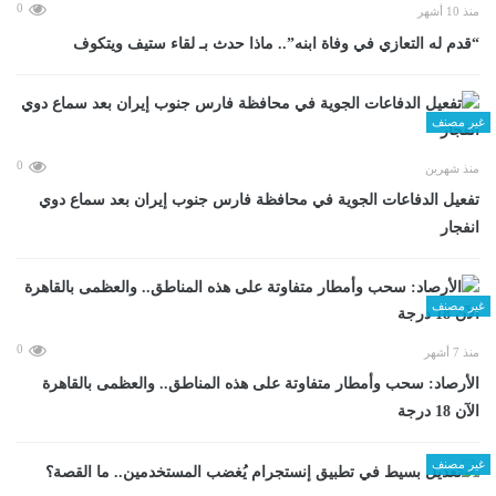
0
منذ 10 أشهر
“قدم له التعازي في وفاة ابنه”.. ماذا حدث بـ لقاء ستيف ويتكوف
غير مصنف
0
منذ شهرين
تفعيل الدفاعات الجوية في محافظة فارس جنوب إيران بعد سماع دوي
انفجار
غير مصنف
0
منذ 7 أشهر
الأرصاد: سحب وأمطار متفاوتة على هذه المناطق.. والعظمى بالقاهرة
الآن 18 درجة
غير مصنف