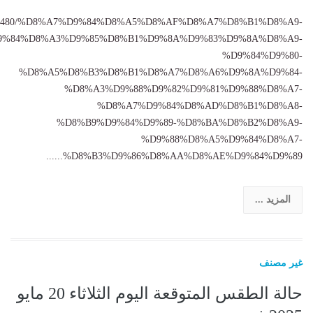
196/1404480/%D8%A7%D9%84%D8%A5%D8%AF%D8%A7%D8%B1%D8%A9-
9%84%D8%A3%D9%85%D8%B1%D9%8A%D9%83%D9%8A%D8%A9-
%D9%84%D9%80-
%D8%A5%D8%B3%D8%B1%D8%A7%D8%A6%D9%8A%D9%84-
%D8%A3%D9%88%D9%82%D9%81%D9%88%D8%A7-
%D8%A7%D9%84%D8%AD%D8%B1%D8%A8-
%D8%B9%D9%84%D9%89-%D8%BA%D8%B2%D8%A9-
%D9%88%D8%A5%D9%84%D8%A7-
%D8%B3%D9%86%D8%AA%D8%AE%D9%84%D9%89......
المزيد ...
غير مصنف
حالة الطقس المتوقعة اليوم الثلاثاء 20 مايو