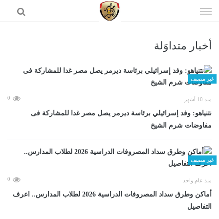
إذهب
الى
المحتوى
أخبار متداوَلة
الرئيسية
غير مصنف
0
منذ 10 أشهر
نتنياهو: وفد إسرائيلي برئاسة ديرمر يصل مصر غدا للمشاركة فى
مفاوضات شرم الشيخ
غير مصنف
0
منذ عام واحد
أماكن وطرق سداد المصروفات الدراسية 2026 لطلاب المدارس.. اعرف
التفاصيل