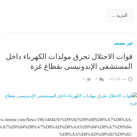
المزيد ...
غير مصنف
قوات الاحتلال تحرق مولدات الكهرباء داخل
المستشفى الإندونيسى بقطاع غزة
منذ عام واحد
0
0
/www.dotmsr.com/News/196/1404476/%D9%82%D9%88%D8%A7%D8%AA-
%A7%D9%84%D8%A7%D8%AD%D8%AA%D9%84%D8%A7%D9%84-
%D8%AA%D8%AD%D8%B1%D9%82-