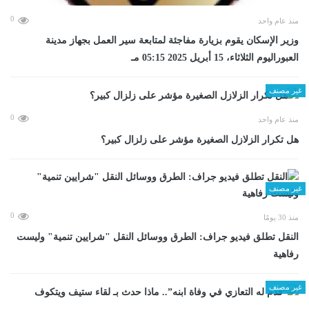
0
منذ عام واحد
وزير الإسكان يقوم بزيارة مفاجئة لمتابعة سير العمل بجهاز مدينة
العبوراليوم الثلاثاء، 15 أبريل 2025 05:15 مـ
غير مصنف
0
منذ عام واحد
هل تكرار الزلازل الصغيرة مؤشر على زلزال كبير؟
غير مصنف
0
منذ 30 يومًا
​النقل تطلق فيديو جراف: الطرق ووسائل النقل "شرايين تنمية" وليست
رفاهية
غير مصنف