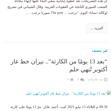
أن هذه التصريحات تُعدّ خطوة إيجابية ينبغي البناء عليها لإنهاء معاناة
الشعب السوري الناتجة عن العقوبات الغربية. وقال الشيباني في تصريح
لوكالة «سانا» اليوم: “نرحب … The post سوريا ترحب......
المزيد ...
غير مصنف
“بعد 13 يومًا من الكارثة”.. نيران خط غاز
أكتوبر تُنهي حلم
منذ عام واحد
0
0
08:39 م الثلاثاء 13 مايو 2025 كتب- أحمد عادل: مرّ 13 يومًا على كارثة