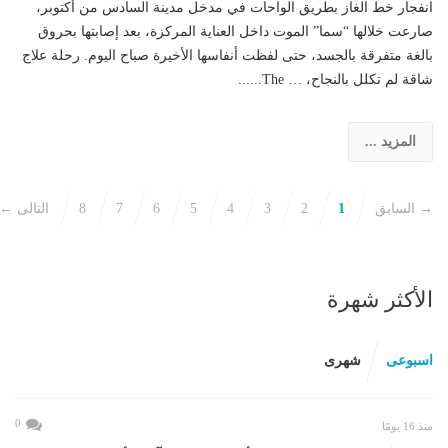
انفجار خط الغاز بطريق الواحات في مدخل مدينة السادس من أكتوبر،
صارعت خلالها “سما” الموت داخل العناية المركزة، بعد إصابتها بحروق
بالغة متفرقة بالجسد، حتى لفظت أنفاسها الأخيرة صباح اليوم. رحلة علاج
شاقة لم تكلل بالنجاح، … The......
المزيد ...
→ السابق
1
2
3
4
5
6
7
8
التالى ←
الأكثر شهرة
اسبوعى
شهرى
0
منذ 16 يومًا