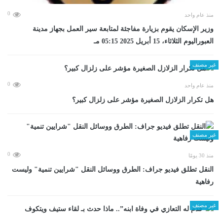
0
منذ عام واحد
وزير الإسكان يقوم بزيارة مفاجئة لمتابعة سير العمل بجهاز مدينة
العبوراليوم الثلاثاء، 15 أبريل 2025 05:15 مـ
غير مصنف
0
منذ عام واحد
هل تكرار الزلازل الصغيرة مؤشر على زلزال كبير؟
غير مصنف
0
منذ 30 يومًا
​النقل تطلق فيديو جراف: الطرق ووسائل النقل "شرايين تنمية" وليست
رفاهية
غير مصنف