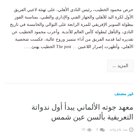
حرص محمود الخطيب، رئيس النادي الأهلي، على تهنئة لاعبي الفريق
الأول لكرة اليد للأهلي والجهاز الفني والإداري والطبي، بمناسبة الفوز
ببطولة السوبر الإفريقي للمرة الرابعة على التوالي والخامسة في تاريخ
النادي، والتأهل لبطولة كأس العالم للأندية. وأعرب محمود الخطيب عن
تقديره لما قدمه الفريق من أداء متميز وروح عالية، عكست شخصية
الأهلي، وأظهرت إصرار اللاعبين … The post الخطيب يهنئ......
المزيد ...
غير مصنف
معهد جوته الألماني يبدأ أول ندواتة
التعريفية بألسن عين شمس
منذ عام واحد
0
30