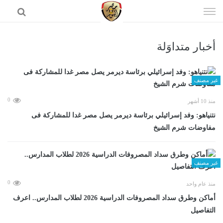
إذهب
الى
المحتوى
أخبار متداوَلة
الرئيسية
غير مصنف
0
منذ 10 أشهر
نتنياهو: وفد إسرائيلي برئاسة ديرمر يصل مصر غدا للمشاركة فى
مفاوضات شرم الشيخ
غير مصنف
0
منذ عام واحد
أماكن وطرق سداد المصروفات الدراسية 2026 لطلاب المدارس.. اعرف
التفاصيل