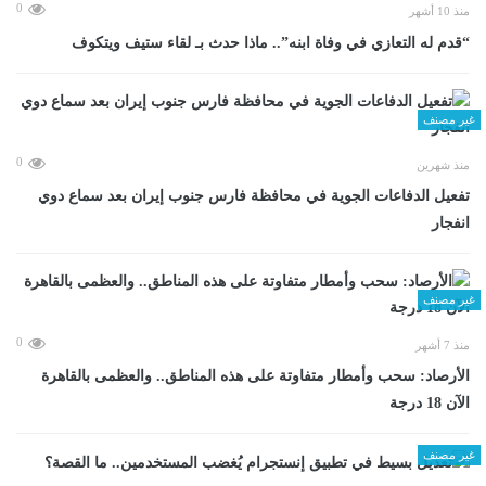
0
منذ 10 أشهر
“قدم له التعازي في وفاة ابنه”.. ماذا حدث بـ لقاء ستيف ويتكوف
غير مصنف
0
منذ شهرين
تفعيل الدفاعات الجوية في محافظة فارس جنوب إيران بعد سماع دوي
انفجار
غير مصنف
0
منذ 7 أشهر
الأرصاد: سحب وأمطار متفاوتة على هذه المناطق.. والعظمى بالقاهرة
الآن 18 درجة
غير مصنف