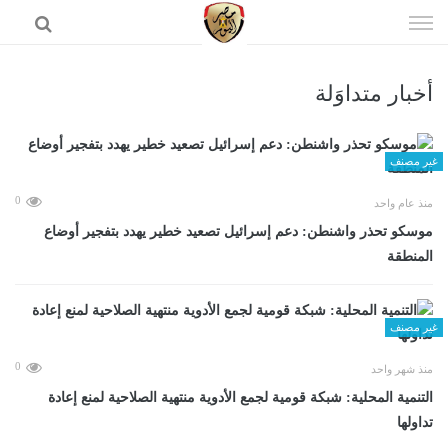
إذهب
الى
المحتوى
أخبار متداوَلة
الرئيسية
غير مصنف
0
منذ عام واحد
موسكو تحذر واشنطن: دعم إسرائيل تصعيد خطير يهدد بتفجير أوضاع
المنطقة
غير مصنف
0
منذ شهر واحد
التنمية المحلية: شبكة قومية لجمع الأدوية منتهية الصلاحية لمنع إعادة
تداولها