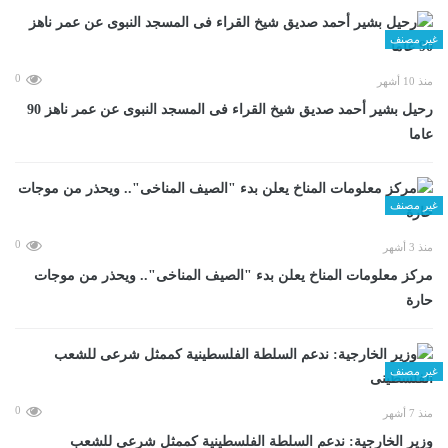
غير مصنف
0
منذ 10 أشهر
رحيل بشير أحمد صديق شيخ القراء فى المسجد النبوى عن عمر ناهز 90
عاما
غير مصنف
0
منذ 3 أشهر
مركز معلومات المناخ يعلن بدء "الصيف المناخى".. ويحذر من موجات
حارة
غير مصنف
0
منذ 7 أشهر
وزير الخارجية: ندعم السلطة الفلسطينية كممثل شرعى للشعب