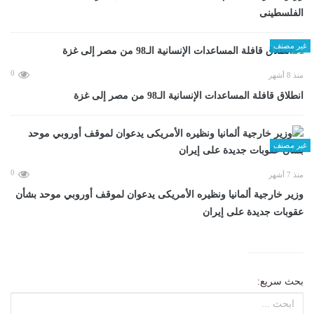
الفلسطينى
غير مصنف
0
منذ 8 أشهر
انطلاق قافلة المساعدات الإنسانية الـ98 من مصر إلى غزة
غير مصنف
0
منذ 7 أشهر
وزير خارجية ألمانيا ونظيره الأمريكى يدعوان لموقف أوروبي موحد بشأن
عقوبات جديدة على إيران
بحث سريع: