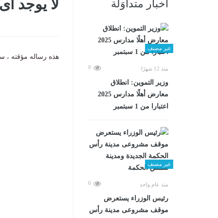
لا يوجد أ
أخبار متداوَلة
غير مصنف
هذه رساله مؤقته ، سي
0
منذ 12 شهرًا
وزير التموين: انطلاق
معارض أهلًا مدارس 2025
اعتبارا من 1 سبتمبر
غير مصنف
0
منذ عام واحد
رئيس الوزراء يستعرض
موقف مشروعى مدينة رأس