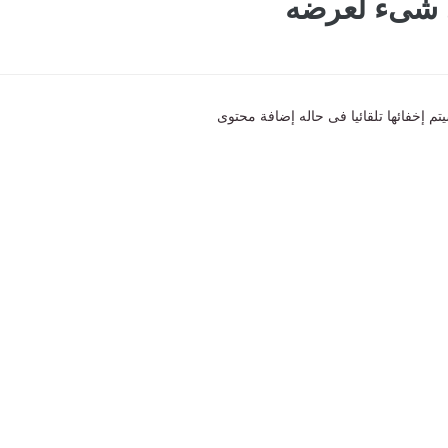
ى شىء لعرضه
تم إخفائها تلقائيا فى حاله إضافة محتوى