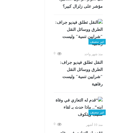
مؤشر على زلزال كبير؟
غير مصنف
0
منذ شهر واحد
​النقل تطلق فيديو جراف:
الطرق ووسائل النقل
"شرايين تنمية" وليست
رفاهية
غير مصنف
0
منذ 10 أشهر