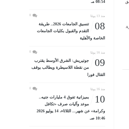
ق
08:54 مـ
0
منذ 13 يومًا
08
تنسيق الجامعات 2026.. طريقة
ة.
التقدم والقبول بكليات الجامعات
الخاصة والأهلية
0
منذ 16 يومًا
09
جوتيريش: الشرق الأوسط يقترب
من نقطة اللاسيطرة ويطالب بوقف
القتال فورا
0
منذ 16 يومًا
10
بميزانية تفوق 4 مليارات جنيه..
موعد وآليات صرف «تكافل
وكرامة» عن شهر... الثلاثاء، 14 يوليو 2026
10:46 صـ