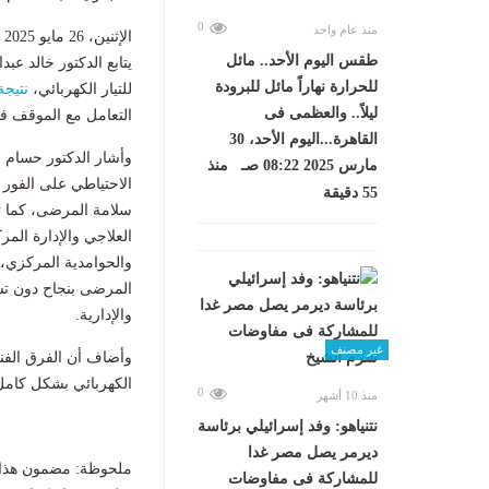
0
منذ عام واحد
الإثنين، 26 مايو 2025 11:33 م
طقس اليوم الأحد.. مائل
يتابع الدكتور خالد ع
للحرارة نهاراً مائل للبرودة
للتيار الكهربائي،
نتيجة
ليلاً.. والعظمى فى
التعامل مع الموقف فو
القاهرة...اليوم الأحد، 30
وأشار الدكتور حسام ع
مارس 2025 08:22 صـ منذ
الاحتياطي على الفور 
55 دقيقة
سلامة المرضى، كما تم
العلاجي والإدارة المرك
والحوامدية المركزي،
المرضى بنجاح دون ت
والإدارية.
غير مصنف
وأضاف أن الفرق الفني
الكهربائي بشكل كامل 
0
منذ 10 أشهر
نتنياهو: وفد إسرائيلي برئاسة
ديرمر يصل مصر غدا
ملحوظة: مضمون هذا ا
للمشاركة فى مفاوضات