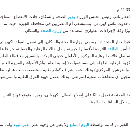
بدالغفار نائب رئيس مجلس الوزراء
وزير
الصحة والسكان، حادث الانقطاع المفاج
حدوث ماس كهربائي، بمستشفى أم المصريين في محافظة الجيزة، حيث تم
رًا وفقًا لإجراءات الطوارئ المعتمدة من
وزارة الصحة
والسكان .
بدالغفار المتحدث الرسمي لوزارة الصحة والسكان، إلى تفعيل المولد الكهربائي
لتأمين
الطاقة
اللازمة للأقسام الحيوية، ونقل حالات الرعاية والحضانة، حرصًا عل
 نقل حالات الرعاية المركزة والأطفال حديثي الولادة، بالتنسيق مع قطاع الطب
زية للرعاية العاجلة إلى مستشفيات ( إمبابة العام، وأمّ الأطباء، والمنيرة العام،
 والبدرشين المركزي) وذلك تحت إشراف كوادر طبية متخصصة، تمت عملية نق
سجيل أي مضاعفات صحية للمرضى، وذلك بفضل جهود الفرق الطبية والتمريضية
ة المختصة تعمل حاليًا على إصلاح العطل الكهربائي، ومن المتوقع عودة التيار
خلال الساعات القادمة .
لخبر تم كتابته بواسطة
اليوم السابع
ولا يعبر عن وجهة نظر
مصر اليوم
وانما تم