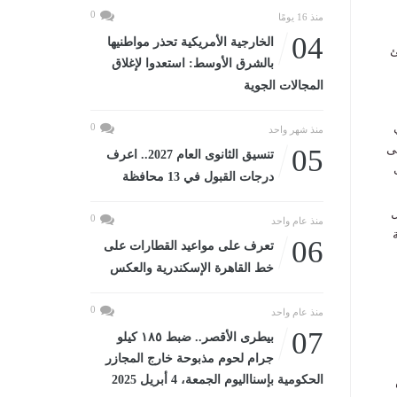
0
منذ 16 يومًا
04
الخارجية الأمريكية تحذر مواطنيها
ئ
بالشرق الأوسط: استعدوا لإغلاق
المجالات الجوية
0
منذ شهر واحد
ى
05
تنسيق الثانوى العام 2027.. اعرف
درجات القبول في 13 محافظة
ل
0
منذ عام واحد
06
تعرف على مواعيد القطارات على
خط القاهرة الإسكندرية والعكس
0
منذ عام واحد
07
بيطرى الأقصر.. ضبط ١٨٥ كيلو
جرام لحوم مذبوحة خارج المجازر
الحكومية بإسنااليوم الجمعة، 4 أبريل 2025