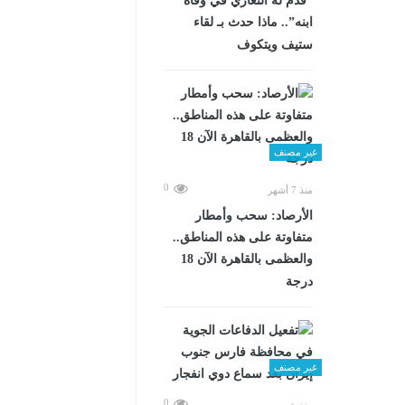
“قدم له التعازي في وفاة
ابنه”.. ماذا حدث بـ لقاء
ستيف ويتكوف
غير مصنف
0
منذ 7 أشهر
الأرصاد: سحب وأمطار
متفاوتة على هذه المناطق..
والعظمى بالقاهرة الآن 18
درجة
غير مصنف
0
منذ شهرين