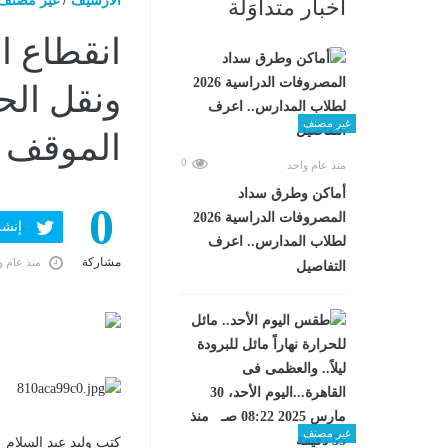
الارشيف
/
غير مصنف
أخبار متداوَلة
انقطاع ا
ونقل الحا
غير مصنف
الموقف
0
منذ عام واحد
أماكن وطرق سداد
0
المصروفات الدراسية 2026
إنشر ف
لطلاب المدارس.. اعرف
مشاركة
منذ عام و
التفاصيل
غير مصنف
كتب وليد عبد السلام