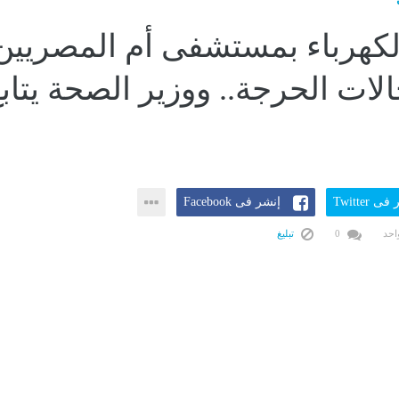
لكهرباء بمستشفى أم المصريين
لات الحرجة.. ووزير الصحة يتاب
ى Twitter
إنشر فى Facebook
احد
0
تبليغ