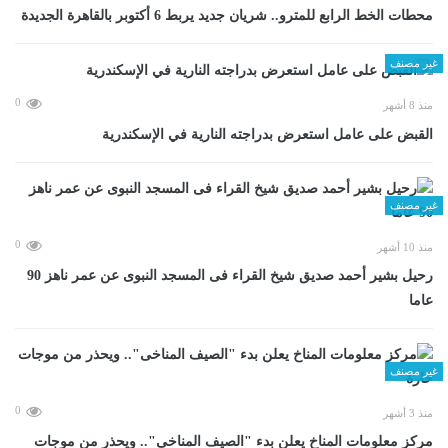
محطات الخط الرابع للمترو.. شريان جديد يربط 6 أكتوبر بالقاهرة الجديدة
غير مصنف
0
منذ 8 أشهر
القبض على عامل استعرض بدراجته النارية في الإسكندرية
غير مصنف
0
منذ 10 أشهر
رحيل بشير أحمد صديق شيخ القراء فى المسجد النبوى عن عمر ناهز 90
عاما
غير مصنف
0
منذ 3 أشهر
مركز معلومات المناخ يعلن بدء "الصيف المناخى".. ويحذر من موجات