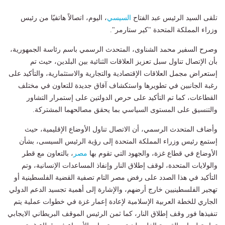
تلقى السيد الرئيس عبد الفتاح
السيسي
، اليوم، اتصالاً هاتفيًا من رئيس
وزراء المملكة المتحدة "كير ستارمر".
وصرح السفير محمد الشناوى، المتحدث الرسمي باسم رئاسة الجمهورية،
بأن الإتصال تناول سبل تعزيز العلاقات الثنائية بين البلدين، حيث تم
إستعراض مجمل العلاقات الإقتصادية والتجارية والاستثمارية، والتأكيد على
رغبة الجانبين في تطويرها واستكشاف آفاق جديدة للتعاون في مختلف
القطاعات، كما تم التأكيد على حرص الدولتين على إستمرار التشاور
والتنسيق على المستوى السياسي بما يحقق مصالحهما المشتركة.
وأضاف المتحدث الرسمي، أن الاتصال تناول الأوضاع الإقليمية، حيث
إستمع رئيس وزراء المملكة المتحدة إلى رؤية الرئيس السيسى، بشأن
الأوضاع في قطاع غزة، والجهود التي تقوم بها
مصر
، بالتعاون مع قطر
والولايات المتحدة، لوقف إطلاق النار وإنفاذ المساعدات الإنسانية، وتم
التأكيد في هذا الصدد على رفض مصر التام تصفية القضية الفلسطينية أو
تهجير الفلسطينيين خارج أرضهم، والإشارة إلى أهمية تجسيد الدعم الدولي
الجاري للخطة العربية الإسلامية لإعادة إعمار غزة في خطوات عملية يتم
تنفيذها فور وقف إطلاق النار، كما ثمن الرئيس الموقف البريطاني الايجابي