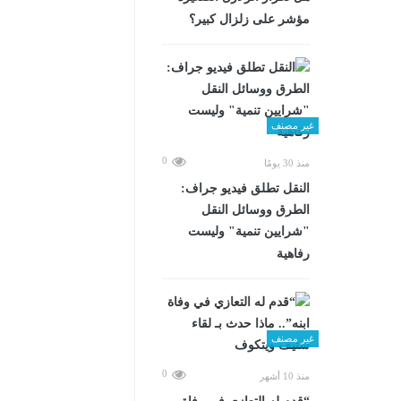
مؤشر على زلزال كبير؟
غير مصنف
0
منذ 30 يومًا
​النقل تطلق فيديو جراف:
الطرق ووسائل النقل
"شرايين تنمية" وليست
رفاهية
غير مصنف
0
منذ 10 أشهر