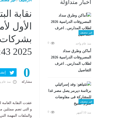
الارشيف
/
غير مصنف
أخبار متداوَلة
نقابة الب
الأول لأم
غير مصنف
0
منذ عام واحد
2025 07:43 مـ
أماكن وطرق سداد
المصروفات الدراسية 2026
لطلاب المدارس.. اعرف
0
التفاصيل
إنشر ف
مشاركة
منذ عام و
غير مصنف
عقدت النقابة العامة 
و التى تضم ممثلين م
0
منذ 10 أشهر
والملفات المهمة التي