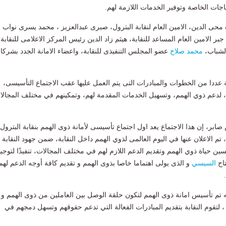
جات الخاصة وتوفير الخدمات اللازمة لهم.
محى الدين، الامين العام لنقابة البترول، صبرى عبدالعزيز ، محمد يسرى نواب
ر الامين العام المساعد للنقابة، هيثم زاد الدين رئيس المركز الاعلامى للنقابة،
لشباب،
محمد صلاح
عضو المجلس التنفيذى للنقابة، واعضاء الامانة الجدد بشركا
ة عددا من الخطوات والمبادرات التى يتم العمل عليها عقب الاجتماع التأسيسى،
 ، لدعم ذوي الهمم، وتسهيل الخدمات المقدمة لهم، وتمكينهم في مختلف المجالا
بر، إن هذا الاجتماع يعد اول اجتماع تأسيسى لأمانة ذوى الهمم بنقابة البترول
 تم الاعلان عنها في اليوم العالمى لذوي الهمم داخل النقابة، ضمن جهود النقابة
ين حياة ذوي الهمم وتقديم الدعم اللازم لهم في مختلف المجالات، تنفيذًا لتوجي
تاح
السيسي
و الذى يولى اهتماما خاصا بذوى الهمم و تقديم كافة أوجه الدعم لهم
نه تم تأسيس امانة ذوى الهمم لتكون حلقة الوصل بين العاملين من ذوى الهمم و
ل ، لتقوم النقابة بتقديم المبادرات الفعالة التي تدعم حقوقهم وتسهل دمجهم في