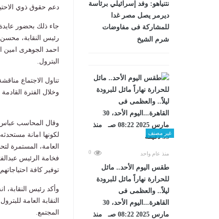
نتنياهو: وفد إسرائيلي برئاسة
دعم حقوق ذوي الاحتيا
ديرمر يصل مصر غدا
جاء ذلك بحضور عايدة 
للمشاركة فى مفاوضات
رئيس النقابة، محسن جب
شرم الشيخ
احمد الجوهرى امين ا
البترول.
تناول الاجتماع مناقش
وخلال الفترة القادمة
وقال المحاسب عباس صا
غير مصنف
لكونها امانة مستحدثه،
العامة، المستمرة لتحس
0
منذ عام واحد
فخامة الرئيس عبدالف
طقس اليوم الأحد.. مائل
توفير كافة احتياجاتهم.
للحرارة نهاراً مائل للبرودة
وأكد رئيس النقابة، ا
ليلاً.. والعظمى فى
النقابة العامة للبترو
القاهرة...اليوم الأحد، 30
المجتمع.
مارس 2025 08:22 صـ منذ