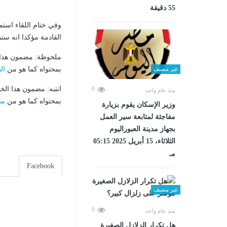
55 دقيقة
وفي ختام اللقاء استم
القادمة مؤكدا انه ستم
ملحوظة: مضمون هذا ا
بمحتواه كما هو من
ال
غير مصنف
انتبه: مضمون هذا الخ
0
منذ عام واحد
بمحتواه كما هو من
مص
وزير الإسكان يقوم بزيارة
مفاجئة لمتابعة سير العمل
بجهاز مدينة العبوراليوم
الثلاثاء، 15 أبريل 2025 05:15
مـ
Facebook
غير مصنف
0
منذ عام واحد
هل تكرار الزلازل الصغيرة