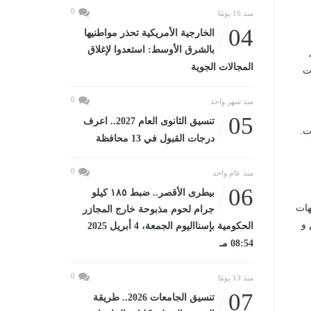
0
منذ 16 يومًا
04
الخارجية الأمريكية تحذر مواطنيها
بالشرق الأوسط: استعدوا لإغلاق
المجالات الجوية
ت
0
منذ شهر واحد
05
تنسيق الثانوى العام 2027.. اعرف
ت.
درجات القبول في 13 محافظة
0
منذ عام واحد
06
بيطرى الأقصر.. ضبط ١٨٥ كيلو
هات
جرام لحوم مذبوحة خارج المجازر
 و
الحكومية بإسنااليوم الجمعة، 4 أبريل 2025
08:54 مـ
0
منذ 13 يومًا
07
تنسيق الجامعات 2026.. طريقة