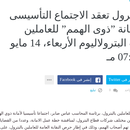
ترول تعقد الاجتماع التأسيسى
انة ”ذوى الهمم” للعاملين
بشركات البترولاليوم الأربعاء، 14 مايو
ى Twitter
إنشر فى Facebook
احد
0
تبليغ
للعاملين بالبترول، برئاسة المحاسب عباس صابر، اجتماعا تأسيسيا لأمانة ذوي ال
ن مختلف شركات قطاع البترول، لمناقشة خطة عمل الامانة، وعددا من القضايا
 تهم أصحاب الهمم، وذلك في إطار حرص النقابة العامة للعاملين بالبترول، على