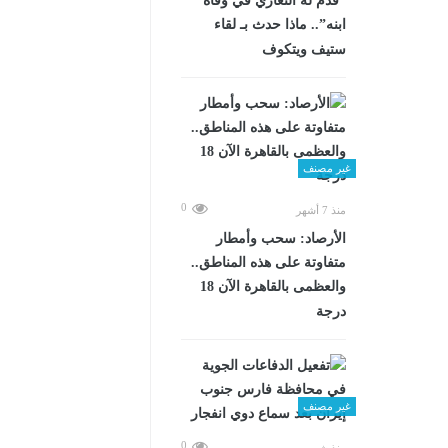
“قدم له التعازي في وفاة
ابنه”.. ماذا حدث بـ لقاء
ستيف ويتكوف
غير مصنف
0
منذ 7 أشهر
الأرصاد: سحب وأمطار
متفاوتة على هذه المناطق..
والعظمى بالقاهرة الآن 18
درجة
غير مصنف
0
منذ شهرين