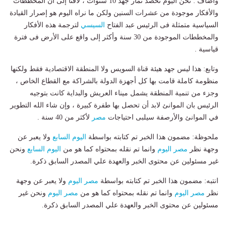
وأضاف : نحن اليوم نحصد ثمار جهد 10 سنوات ، لافتا إلى أن المخططات
والأفكار موجودة من عشرات السنين ولكن ما نراه اليوم هو إصرار القيادة
السياسية متمثلة فى الرئيس عبد الفتاح
السيسي
لترجمة هذه الأفكار
والمخططات الموجودة من 30 سنة وأكثر إلى واقع على الأرض فى فترة
قياسية .
وتابع: هذا ليس جهد هيئة قناة السويس ولا المنطقة الاقتصادية فقط ولكنها
منظومة كاملة قامت بها كل أجهزة الدولة بالشراكة مع القطاع الخاص ،
وجزء من تنمية المنطقة يشمل ميناء العريش والبداية كانت بتوجيه
الرئيس بان الموانئ لابد أن تحصل بها طفرة كبيرة ، وإن شاء الله التطوير
في الموانئ والأرصفة سيلبى احتياجات
مصر
لأكثر من 40 سنة .
ملحوظة: مضمون هذا الخبر تم كتابته بواسطة
اليوم السابع
ولا يعبر عن
وجهة نظر
مصر اليوم
وانما تم نقله بمحتواه كما هو من
اليوم السابع
ونحن
غير مسئولين عن محتوى الخبر والعهدة علي المصدر السابق ذكرة.
انتبه: مضمون هذا الخبر تم كتابته بواسطة
مصر اليوم
ولا يعبر عن وجهة
نظر
مصر اليوم
وانما تم نقله بمحتواه كما هو من
مصر اليوم
ونحن غير
مسئولين عن محتوى الخبر والعهدة علي المصدر السابق ذكرة.