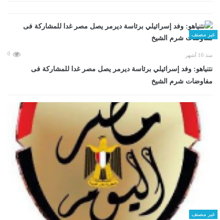
غير مصنف
0
منذ 10 أشهر
نتنياهو: وفد إسرائيلي برئاسة ديرمر يصل مصر غدا للمشاركة فى
مفاوضات شرم الشيخ
غير مصنف