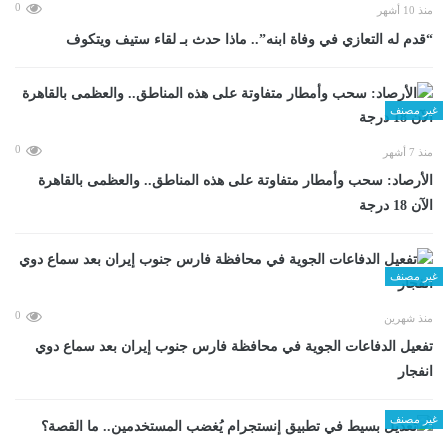
0
منذ 10 أشهر
“قدم له التعازي في وفاة ابنه”.. ماذا حدث بـ لقاء ستيف ويتكوف
غير مصنف
0
منذ 7 أشهر
الأرصاد: سحب وأمطار متفاوتة على هذه المناطق.. والعظمى بالقاهرة
الآن 18 درجة
غير مصنف
0
منذ شهرين
تفعيل الدفاعات الجوية في محافظة فارس جنوب إيران بعد سماع دوي
انفجار
غير مصنف