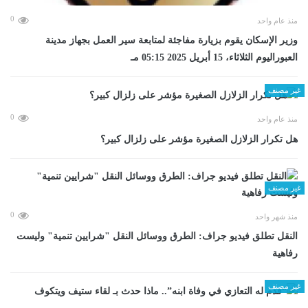
0
منذ عام واحد
وزير الإسكان يقوم بزيارة مفاجئة لمتابعة سير العمل بجهاز مدينة
العبوراليوم الثلاثاء، 15 أبريل 2025 05:15 مـ
غير مصنف
0
منذ عام واحد
هل تكرار الزلازل الصغيرة مؤشر على زلزال كبير؟
غير مصنف
0
منذ شهر واحد
​النقل تطلق فيديو جراف: الطرق ووسائل النقل "شرايين تنمية" وليست
رفاهية
غير مصنف