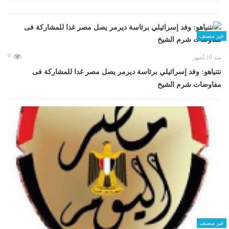
غير مصنف
0
منذ 10 أشهر
نتنياهو: وفد إسرائيلي برئاسة ديرمر يصل مصر غدا للمشاركة فى
مفاوضات شرم الشيخ
غير مصنف