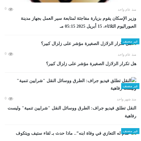
0
منذ عام واحد
وزير الإسكان يقوم بزيارة مفاجئة لمتابعة سير العمل بجهاز مدينة
العبوراليوم الثلاثاء، 15 أبريل 2025 05:15 مـ
غير مصنف
0
منذ عام واحد
هل تكرار الزلازل الصغيرة مؤشر على زلزال كبير؟
غير مصنف
0
منذ شهر واحد
​النقل تطلق فيديو جراف: الطرق ووسائل النقل "شرايين تنمية" وليست
رفاهية
غير مصنف