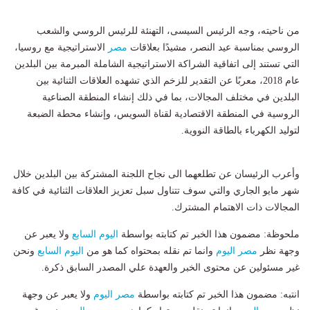
من ناحيته، وجه الرئيس السيسى، التهنئة للرئيس الروسي والشعب
الروسي بمناسبة عيد النصر، مشيدًا بعلاقات
مصر
الاستراتيجية مع روسيا،
التي تستند إلى اتفاقية الشراكة الاستراتيجية الشاملة المبرمة بين البلدين
عام 2018، معربًا عن التقدير للزخم الذي تشهده العلاقات الثنائية بين
البلدين في مختلف المجالات، بما في ذلك إنشاء المنطقة الصناعية
الروسية في المنطقة الاقتصادية لقناة السويس، وإنشاء محطة الضبعة
لتوليد الكهرباء بالطاقة النووية.
وأعرب الرئيسان عن تطلعهما الى نجاح اللجنة المشتركة بين البلدين خلال
شهر مايو الجاري والتي سوف تتناول سبل تعزيز العلاقات الثنائية في كافة
المجالات ذات الاهتمام المشترك.
ملحوظة: مضمون هذا الخبر تم كتابته بواسطة
اليوم السابع
ولا يعبر عن
وجهة نظر
مصر اليوم
وانما تم نقله بمحتواه كما هو من
اليوم السابع
ونحن
غير مسئولين عن محتوى الخبر والعهدة علي المصدر السابق ذكرة.
انتبه: مضمون هذا الخبر تم كتابته بواسطة
مصر اليوم
ولا يعبر عن وجهة