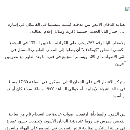
تصاعد الدخان الأبيض من مدخنة كنيسة سيستينا فى الفاتيكان في إشارة
إلى اختيار البابا الجديد، حسبما ذكرت وسائل إعلام إيطالية.
ولانتخاب البابا رقم 267، يجب على الكرادلة الناخبين الـ 133 في المجمع
الكنسي المغلق "كونكلاف" أن يصلوا إلى النصاب القانوني المتمثل في
ثلثي الأصوات، أي 89، ويستمر المجمع في فترة ما بعد الظهر مع تصويتين
آخرين.
ويتركز الانتظار الآن على الدخان التالي: سيكون في الساعة 17:30 مساءً
في حالة النتيجة الإيجابية، أو حوالي الساعة 19:00 مساءً، سواء كان أبيض
أو أسود.
بين الذهول والمفاجأة، ارتفعت أصوات عديدة في انسجام تام من ساحة
القديس بطرس في روما عند رؤية الدخان الأسود، وتجمعت حشود غفيرة
في مدينة الفاتيكان لمتابعة نتائج التصويت في المجمع على الهواء مباشرة،