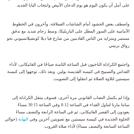
على أمل أن يكون اليوم هو يوم الدخان الأبيض وانتخاب البابا الجديد.
واصطف بعض الحشود أمام الشاشات العملاقة، وآخرون في الخطوط
الأمامية على السور المطل على البازيليكا، وسط زحام شديد مع تدفق
مستمر ومتزايد من الناس القادمين من شارع فيا ديلا كونشيلاتسيوني نحو
رواق برنيني.
واجتمع الكرادلة الناخبون قبل الساعة الثامنة صباحًا في الفاتيكانى، لأداء
القداس والتسبيح في كنيسة القديسة بولين. وبعد ذلك، توجهوا إلى كنيسة
سيستين لتلاوة الصلاة ثم انتقلوا إلى التصويت.
وإذا لم يكتمل النصاب القانوني مرة أخرى، فسوف ينتقل الكرادلة إلى
سانتا مارتا لتناول الغداء في الساعة 8:12 وفي الساعة 30:15 مساءً
يعودون إلى القصر الفاتيكانى، ثم في الساعة الرابعة والنصف مساءً
الخلوة الجديدة في كنيسة سيستين مع تصويتين آخرين وفي
النهاية
(حوالي
الساعة السابعة والنصف مساءً) لأداء صلاة الغروب.