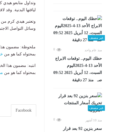
وتداول متابعو هيدي 
لياقتها البدنية. وقد ل
وتعتبر هيدي كرم من 
وسائل التواصل الاجتما
غير مصنف
ملحوظة: مضمون هذا ا
0
منذ عام واحد
بمحتواه كما هو من
خب
حظك اليوم.. توقعات الابراج
انتبه: مضمون هذا الخ
الأحد 13-4-2025اليوم
بمحتواه كما هو من
مص
السبت، 12 أبريل 2025 09:52
صـ منذ 27 دقيقة
غير مصنف
Facebook
0
منذ 10 أشهر
سعر بنزين 92 بعد قرار