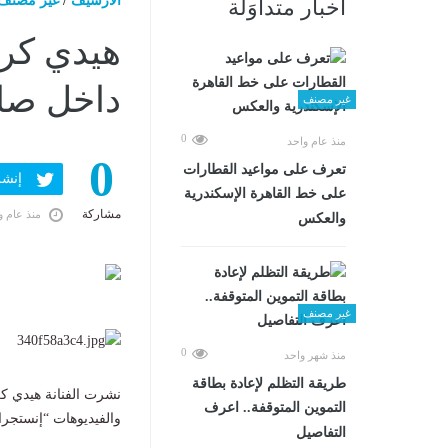
الارشيف
/
غير مصنف
أخبار متداوَلة
هيدي كر
داخل صال
غير مصنف
0
منذ عام واحد
0
تعرف على مواعيد القطارات
إنشر ف
على خط القاهرة الإسكندرية
مشاركة
منذ عام و
والعكس
غير مصنف
0
منذ شهر واحد
طريقة التظلم لإعادة بطاقة
نشرت الفنانة هيدي ك
التموين المتوقفة.. اعرف
والفيديوهات “إنستجر
التفاصيل