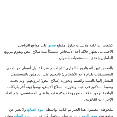
كشفت الداخلية ملابسات تداول مقطع
فيديو
على مواقع التواصل
الاجتماعى يظهر خلاله أحد الأشخاص ممسكاً بيده سلاح أبيض ويقوم بترويع
العاملين بإحدى المستشفيات بأسوان.
بالفحص تبين أنه بتاريخ 7 الجارى تبلغ لقسم شرطة أول أسوان من إحدى
المستشفيات بقيام (أحد الأشخاص) بالتعدى على العاملين بالمستشفى
المشار إليها بالسب والشتم وبحوزته (سلاح أبيض) لترويعهم، وتم تحديد
وضبط المذكور فى حينه وبحوزته السلاح الأبيض، وبمواجهته أقر بارتكاب
الواقعة لوجود خلافات مع زوجته وكثرة ترددها على المستشفى، وتم اتخاذ
الإجراءات القانونية.
ملحوظة: مضمون هذا الخبر تم كتابته بواسطة
اليوم السابع
ولا يعبر عن
وجهة نظر
مصر اليوم
وانما تم نقله بمحتواه كما هو من
اليوم السابع
ونحن