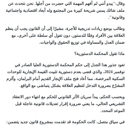
وقال:"يبدو أنني لم أفهم المهمة التي حضرت من أجلها. نحن نتحدث عن
ملف شائك يمس شريحة كبيرة من المجتمع وله أبعاد اقتصادية واجتماعية
وقانونية".
وطالب بوضع زيادات تدريجية للأجرة، مشيرًا إلى أن القانون يجب أن ينظم
العلاقة بين الأفراد وفقًا للدستور، دون تغول أي سلطة على أخرى، مع
ضمان العدل والمساواة في توزيع الحقوق والواجبات.
ماذا تقول المحكمة الدستورية؟
تعود جذور هذا الجدل إلى حكم المحكمة الدستورية العليا الصادر في
نوفمبر 2024، والذي قضى بعدم دستورية تثبيت القيمة الإيجارية للوحدات
السكنية المرخصة، مما أعاد فتح ملف الإيجار القديم أمام البرلمان، وألزم
المشرّع بضرورة التدخل لتنظيم العلاقة بشكل يتماشى مع الواقع.
وبحسب الحكم، يبدأ سريان الأثر القانوني للحكم مع انتهاء دور الانعقاد
التشريعي الحالي، ما يعني ضرورة إقرار تعديلات قانونية عاجلة قبل
الموعد المحدد.
في سياق متصل، كانت الحكومة قد تقدمت بمشروع قانون جديد يتضمن: