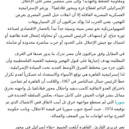
ومقاومة الضغط والتهديد؟ وإلى متى ستصبر مصر علي الإحتلال
الإسرائيلي الدائم لقطاع غزة ومحور فلادلفيا؟.. ورغم الإستراتيجية
العسكرية المصرية العاقلة إلا أن انفلات حبل الصبر المصري بفرض
التهجير، يعني الحرب لذا يؤكد مراقبون أن كل السيناريوهات
الصهيوامريكية نحو مصر سيئة وسيئة جداً تبدأ بالحصار الاقتصادي لصناعة
ثورة جياع، أو إستهداف الرئيس المصري، أو محاولة إشعال فتنة طائفية أو
اشتباك مع جيش الإحتلال على الحدود أو حرب مباشرة محدودة أو شاملة.
في المقابل وفق مراقبون فأن مصر تدرك ما يدور ضدها في الغرف
المظلمة بهدف إجبارها على قبول التهجير وتصفية القضية الفلسطينية وأن
تكون جزء من مخطط الشرق الأوسط الجديد تحت السيادة الإسرائيلية..
لذا إستراتيجية القاهرة هي توقع الأسواء والاستعداد له عسكرياً لعدم تكرار
خطأ الرئيس جمال عبدالناصر في 1967، واللافت أن القاهرة لم تتفاجئ
باختراق العدو لاتفاقية كامب ديفيد واحتلال محور فيلادلفيا بل واجهته بخرق
مماثل بنشر قوات الجيش على كامل سيناء، بعكس السلطة الجديدة في
سوريا
التي لم تستطع مواجهة خرق تل أبيب لاتفاق فض الاشتباك الذي تم
توقيعه 1974.. حيث أصبح جنوب سوريا في قبضة الاحتلال، وباتت حكومة
الشرع تواجه اتهامات ما بين الضعف والعمالة..
نعم عزيزي القارئ.. القاهرة أبلغت الجميع: «بقاء إسرائيل في محور