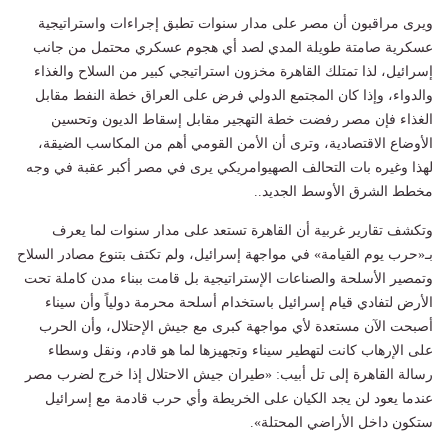
ويرى مراقبون أن مصر على مدار سنوات تطبق إجراءات واستراتيجية
عسكرية صامتة طويلة المدي لصد أي هجوم عسكري محتمل من جانب
إسرائيل، لذا تمتلك القاهرة مخزون استراتيجي كبير من السلاح والغذاء
والدواء، وإذا كان المجتمع الدولي فرض على العراق خطة النفط مقابل
الغذاء فإن مصر رفضت خطة التهجير مقابل إسقاط الديون وتحسين
الأوضاع الاقتصادية، وترى أن الأمن القومي أهم من المكاسب الضيقة،
لهذا وغيره بات التحالف الصهيوامريكي يرى في مصر أكبر عقبة في وجه
مخطط الشرق الأوسط الجديد..
وتكشف تقارير غربية أن القاهرة تستعد على مدار سنوات لما يعرف
بـ«حرب يوم القيامة» في مواجهة إسرائيل، ولم تكتف بتنوع مصادر السلاح
وتمصير الأسلحة والصناعات الإستراتيجية بل قامت ببناء مدن كاملة تحت
الأرض لتفادي قيام إسرائيل باستخدام أسلحة محرمة دولياً وأن سيناء
أصبحت الآن مستعدة لأي مواجهة كبرى مع جيش الإحتلال، وأن الحرب
على الإرهاب كانت لتهطير سيناء وتجهيزها لما هو قادم، ونقل وسطاء
رسالة القاهرة إلى تل أبيب: «طيران جيش الاحتلال إذا خرج لضرب مصر
عندما يعود لن يجد الكيان على الخريطة وأي حرب قادمة مع إسرائيل
ستكون داخل الأراضي المحتلة».