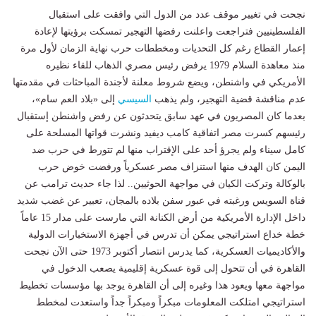
نجحت في تغيير موقف عدد من الدول التي وافقت على استقبال
الفلسطينيين فتراجعت واعلنت رفضها التهجير تمسكت برؤيتها لإعادة
إعمار القطاع رغم كل التحديات ومخططات حرب نهاية الزمان لأول مرة
منذ معاهدة السلام 1979 يرفض رئيس مصري الذهاب للقاء نظيره
الأمريكي في واشنطن، ويضع شروط معلنة لأجندة المباحثات في مقدمتها
عدم مناقشة قضية التهجير، ولم يذهب
السيسي
إلى «بلاد العم سام»،
بعدما كان المصريون في عهد سابق يتحدثون عن رفض واشنطن إستقبال
رئيسهم كسرت مصر اتفاقية كامب ديفيد ونشرت قواتها المسلحة على
كامل سيناء ولم يجرؤ أحد على الإقتراب منها لم تتورط في حرب ضد
اليمن كان الهدف منها استنزاف مصر عسكرياً ورفضت خوض حرب
بالوكالة وتركت الكيان في مواجهة الحوثيين.. لذا جاء حديث ترامب عن
قناة السويس ورغبته في عبور سفن بلاده بالمجان، تعبير عن غضب شديد
داخل الإدارة الأمريكية من أرض الكنانة التي مارست على مدار 15 عاماً
خطة خداع استراتيجي يمكن أن تدرس في أجهزة الاستخبارات الدولية
والأكاديميات العسكرية، كما يدرس انتصار أكتوبر 1973 حتى الآن نجحت
القاهرة في أن تتحول إلى قوة عسكرية إقليمية يصعب الدخول في
مواجهة معها ويعود هذا وغيره إلى أن القاهرة يوجد بها مؤسسات تخطيط
استراتيجي امتلكت المعلومات مبكراً ومبكراً جداً واستعدت لمخطط