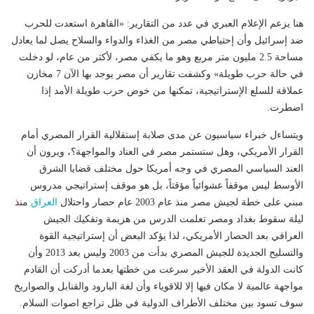
هنا يزعم الإعلام العبري في عدد من التقارير: «القاهرة استعدت للحرب
ضد إسرائيل وأن إحتياطي مصر من الغذاء والدواء والسلاح يصل لما يعادل
مساحة 2.5 مليون متر مربع وهو ما يكفي مصر، لأكثر من عام، لو دخلت
في حالة حرب طويلة» وكشفت تقارير أن مصر يوجد بها الآن 7 مخازن
عملاقة للسلع الإستراتيجية، تمكنها من خوض حرب طويلة الأمد إذا
اضطرت.
ويتساءل خبراء سياسيون عن مدى صلابة إستقلالية القرار المصري أمام
القرار الأمريكي، وهل ستستمر مصر في العناد والمواجهة؟، ويرون أن
العند السياسي المصري في وجه أمريكا حول مختلف قضايا الشرق
الأوسط ليس موقفاً عشوائياً مؤقتاً، بل هو موقف إستراتيجي مدروس
مبني على خطة لجيش مصر منذ عام 2003 عام حصار واحتلال
العراق
منذ
ليلة سقوط بغداد ومصر تعلمت الدرس من هزيمة وتفكيك الجيش
العراقي بعد الحصار الأمريكي، لذا يؤكد البعض أن إستراتيجية القوة
والتسليح الجديدة للجيش المصري بدأت من 2003 وليس بعد 2013 وأن
كانت الدولة في العقد الأخير سرعت من خطتها بعدما أدركت أن القادم
مواجهة عالمية لا مكان فيها إلا للاقوياء وأن لغة البارود والقنابل والصواريخ
سوف تسود بين مختلف الأطراف الدولية في ظل تراجع اصوات السلام.