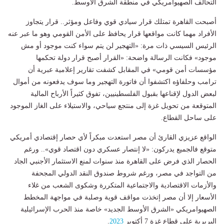
التحالف الصهيوامريكي في منطقة الشرق الأوسط.
أصبحت القاهرة تمتلك قرار سيادي قوي وفاعل ومؤثر.. قرار يتجاوز
الأفراد مهما كانت مواقعها قرار يحافظ على الأمن القومي وهو ما عبر عنه
الرئيس السيسي ذات مرة: «التهجير لن يتم سواء كنت موجود أو مش
موجود» فكانت الرسالة واضحة: «القرار أصبح قرار دولة تحكمها
مؤسسات أمن قومي» في المقابل كشفت تقارير إعلامية عبرية أن
ترامب وحلفاؤه اكتشفوا أن فاتورة التهجير وما سوف يدفعونه من أموال
لبعض الدول لإقناعها بقبول الفلسطينيين، تفوق كثيراً الأرباح المالية
المتوقعة من تحويل غزة إلى منتجع سياحي، والاستيلاء على الغاز الموجود
على ساحل القطاع.
الواقع عزيزي القارئ أن مصر استعدت مبكراً لأي حصار إقتصادي أمريكي
متوقع فالجميع يدركون: «لا إنتصار عسكري دون اقتصاد قوي».. ورغم
الحصار الذي فرض على القاهرة منذ سنوات لمنع الاستثمار الأجنبي الجاد
من التواجد في مصر، ورغم شروط صندوق النقد الدولي المجحفة
والأزمات الاقتصادية والاجتماعية المتكررة وشكوى الشعب من غلاء
الأسعار إلا أن مصر إتخذت مواقف قوية وصلبة في مواجهة المخطط
الصهيوامريكي «الشرق الأوسط الجديد» خاصة منذ الحرب الإسرائيلية
البربرية على قطاع غزة 7 أكتوبر
2023
.