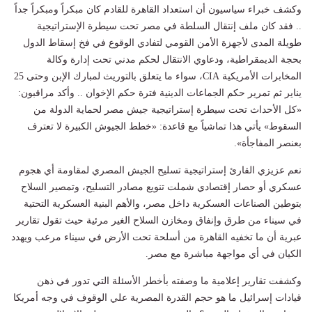
وكشف خبراء سياسيون أن استعداد القاهرة للقادم كان مبكراً ومبكراً جداً
.. فقد كان ملف إنتقال السلطة في مصر تحت سيطرة الإستراتيجية
طويلة المدى لأجهزة الأمن القومي لتفادي الوقوع في فخ إسقاط الدول
بحجة الديمقراطية، ودعاوي الانتقال لحكم مدني تحت إدارة وكالة
المخابرات الأمريكية CIA، سواء ما يتعلق بالتوريث لمبارك الإبن وحتى 25
يناير ثم تمرير حكم الجماعات الدينية فترة حكم الإخوان .. وأكد مراقبون:
«كل الأحداث تحت سيطرة إستراتيجية جيش مصر لحماية الدولة من
السقوط» يأتي هذا تماشياً مع قاعدة: «خطط الجيوش الكبيرة لا تعترف
بعنصر المفاجأة».
نعم عزيزي القارئ إستراتيجية تسليح الجيش المصري لمقاومة أي هجوم
عسكري أو حصار إقتصادي شملت تنويع مصادر التسليح، وتمصير السلاح
بتوطين الصناعات العسكرية داخل مصر، والأهم البنية العسكرية التحتية
في سيناء من طرق وإنفاق ومخازن السلاح الغير مرئية حيث تقول تقارير
عبرية أن ما تخفيه القاهرة من أسلحة تحت الأرض في سيناء مرعب ويهدد
الكيان في أي مواجهة مباشرة مع مصر.
وكشفت تقارير إعلامية ما وصفته بأخطر الأسئلة التي تدور في ذهن
قيادات إسرائيل ما هو حجم القدرة المصرية علي الوقوف في وجه أمريكا