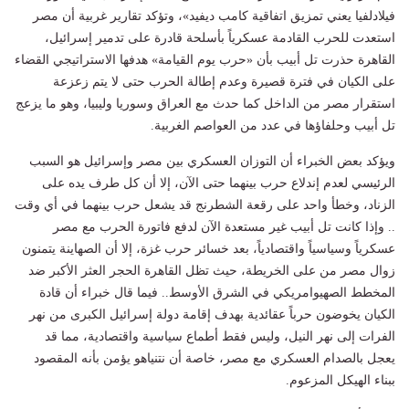
فيلادلفيا يعني تمزيق اتفاقية كامب ديفيد»، وتؤكد تقارير غربية أن مصر
استعدت للحرب القادمة عسكرياً بأسلحة قادرة على تدمير إسرائيل،
القاهرة حذرت تل أبيب بأن «حرب يوم القيامة» هدفها الاستراتيجي القضاء
على الكيان في فترة قصيرة وعدم إطالة الحرب حتى لا يتم زعزعة
استقرار مصر من الداخل كما حدث مع العراق وسوريا وليبيا، وهو ما يزعج
تل أبيب وحلفاؤها في عدد من العواصم الغربية.
ويؤكد بعض الخبراء أن التوزان العسكري بين مصر وإسرائيل هو السبب
الرئيسي لعدم إندلاع حرب بينهما حتى الآن، إلا أن كل طرف يده على
الزناد، وخطأ واحد على رقعة الشطرنج قد يشعل حرب بينهما في أي وقت
.. وإذا كانت تل أبيب غير مستعدة الآن لدفع فاتورة الحرب مع مصر
عسكرياً وسياسياً واقتصادياً، بعد خسائر حرب غزة، إلا أن الصهاينة يتمنون
زوال مصر من على الخريطة، حيث تظل القاهرة الحجر العثر الأكبر ضد
المخطط الصهيوامريكي في الشرق الأوسط.. فيما قال خبراء أن قادة
الكيان يخوضون حرباً عقائدية بهدف إقامة دولة إسرائيل الكبرى من نهر
الفرات إلى نهر النيل، وليس فقط أطماع سياسية واقتصادية، مما قد
يعجل بالصدام العسكري مع مصر، خاصة أن نتنياهو يؤمن بأنه المقصود
ببناء الهيكل المزعوم.