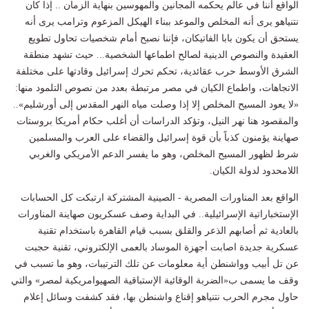
الواقع أننا في عالم يحكمه المجانين والمهوسين بنهاية الزمان .. إذا كان
نتنياهو يرى أنه المخلص والموعد ببناء الهيكل المزعوم وترامب يرى أنه
يستحق أن يكون بابا الفاتيكان، فإننا نصبح أمام شخصيات تحاول تطويع
العقيدة والنصوص الدينية لصالح اطماعها الشخصية... حيث تشهد منطقة
الشرق الأوسط حرب عقائدية، تحكم تحرك إسرائيل وقادتها على مختلفة
الاتجاهات، واطماع الكيان في مصر مرتبطة بعدد من نصوص التلمود منها:
«لا يعود المسيح المخلص إلا إذا وصلت مياه النهر المقدس إلى أورشليم»..
والمقصود هنا نهر النيل، وتؤكد الدراسات أن أغلب حكام أمريكا بروستات
صهاينة يؤمنون كذباً بأن قوة إسرائيل والقضاء على العرب والمسلمين
شرط لظهور المسيح المخلص، وهو ما يفسر الدعم الأمريكي والغربي
اللامحدود لدولة الكيان.
الواقع بعد المناورات المصرية - الصينية المشتركة ارتبكت كل الحسابات
الإستخباراتية الإسرائيلية.. في البداية وصف عسكريون صهاينة المناورات
بالعادية ثم أصابهم الذعر والقلق بسبب قيام القاهرة باستخدام تقنية
عسكرية جديدة اصابت أجهزة الموساد بالعمى الإلكتروني، تقنية حجبت
عن تل أبيب وواشنطن أية معلومات عن تلك الترتيبات، وهو ما تسبب في
وقف ما يسمى ب«الضربة الوقائية الإستباقية الصهيوامريكية لمصر» والتي
حاول مجرم الحرب نتنياهو إقناع واشنطن بها، فقد كشفت وسائل إعلام