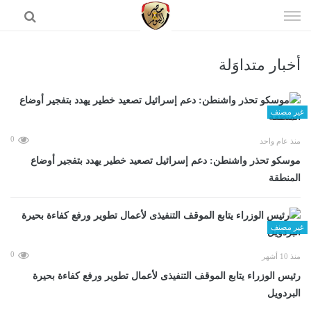
إذهب
الى
المحتوى
أخبار متداوَلة
الرئيسية
غير مصنف
0
منذ عام واحد
موسكو تحذر واشنطن: دعم إسرائيل تصعيد خطير يهدد بتفجير أوضاع
المنطقة
غير مصنف
0
منذ 10 أشهر
رئيس الوزراء يتابع الموقف التنفيذى لأعمال تطوير ورفع كفاءة بحيرة
البردويل