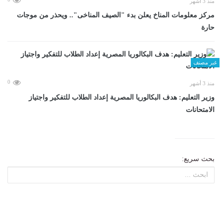
منذ 3 أشهر
مركز معلومات المناخ يعلن بدء "الصيف المناخى".. ويحذر من موجات
حارة
غير مصنف
0
منذ 3 أشهر
وزير التعليم: هدف البكالوريا المصرية إعداد الطلاب للتفكير واجتياز
الامتحانات
بحث سريع: