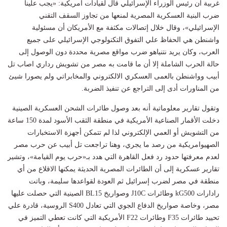
غربية أن رئيس الوزراء الإسرائيلي قال لقيادات أمريكية: «يجب علينا
ضرب البنية العسكرية المصرية لمنعها من تجاوز السقف التقني
الإسرائيلي»، وقال خلال إتصالات مكثفة مع الأمريكان أن مسئولية
واشنطن هي الحفاظ علي التفوق التكنولوجي الإسرائيلي على جميع
العرب، وكان يريد نتنياهو ضرب مواقع مصرية محددة دون الوصول إلى
حالة الحرب الشاملة إلا أن ما قامت به مصر من تشويش رداري اصاب تل
أبيب وواشنطن بالعمى العسكري الالكتروني والمخابراتي ولم يصورا شيئ
من المناورات أدى إلى التراجع عن تنفيذ الضربة.
وتقول تقارير معلوماتية أنه بعد وصول طائرات الشحن العسكرية الصينية
دخلت الأقمار الصناعية الأمريكية في منطقة الثقب الأسود لمدة 150 ساعة
من التشويش أو العمي الإلكتروني لذا لم تتمكن أجهزة الاستخبارات
الصهيوامريكية من رصد ما يجري، وهنا تراجعت تل أبيب عن حرب مصر
لعدم معرفتها حدود رد فعل القاهرة التي هدد بـ«حرب يوم القيامة»، وتشير
تقارير عسكرية إلى أن الطائرات المصرية الحديثة يمكنها الاقلاع من أي
منطقة في مصر لضرب إسرائيل ثم العودة لقواعدها سليمة، وباتت
رادارات kG500 وطائرات J10C وصواريخ BL15 الصينية التي حصلت عليها
مصر، وخاصة صواريخ الدفاع الجوي التي تعادل S400 الروسية، قادرة علي
تحييد طائرات F35 وطائرات F22 الأمريكية التي كانت تعطي التميز في