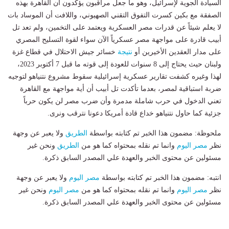
السيادة الجوية لإسرائيل، وهو ما جعل مراقبون يؤكدون أن القاهرة بهذه
الصفقة مع بكين كسرت التفوق التقني الصهيوني، واللافت أن الموساد بات
لا يعلم شيئاً عن قدرات مصر العسكرية ويعتمد على التخمين، ولم تعد تل
أبيب قادرة على مواجهة مصر عسكرياً الآن سواء لقوة التسليح المصري
على مدار العقدين الأخيرين أو
نتيجة
خسائر جيش الاحتلال في قطاع غزة
ولبنان حيث يحتاج إلى 8 سنوات للعودة إلى قوته ما قبل 7 أكتوبر 2023،
لهذا وغيره كشفت تقارير عسكرية إسرائيلية سقوط مشروع نتنياهو لتوجيه
ضربة استباقية لمصر، بعدما تأكدت تل أبيب أن أية مواجهة مع القاهرة
تعني الدخول في حرب شاملة مدمرة وأن ضرب مصر لن يكون حرباً
جزئية كما حاول نتنياهو خداع قادة أمريكا دعونا نترقب ونرى.
ملحوظة: مضمون هذا الخبر تم كتابته بواسطة
الطريق
ولا يعبر عن وجهة
نظر
مصر اليوم
وانما تم نقله بمحتواه كما هو من
الطريق
ونحن غير
مسئولين عن محتوى الخبر والعهدة علي المصدر السابق ذكرة.
انتبه: مضمون هذا الخبر تم كتابته بواسطة
مصر اليوم
ولا يعبر عن وجهة
نظر
مصر اليوم
وانما تم نقله بمحتواه كما هو من
مصر اليوم
ونحن غير
مسئولين عن محتوى الخبر والعهدة علي المصدر السابق ذكرة.