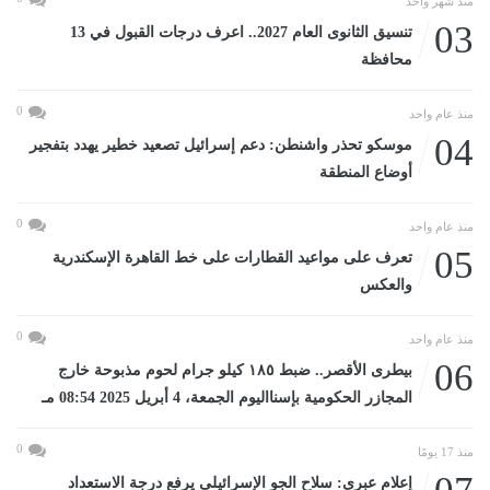
منذ شهر واحد
03
تنسيق الثانوى العام 2027.. اعرف درجات القبول في 13
محافظة
0
منذ عام واحد
04
موسكو تحذر واشنطن: دعم إسرائيل تصعيد خطير يهدد بتفجير
أوضاع المنطقة
0
منذ عام واحد
05
تعرف على مواعيد القطارات على خط القاهرة الإسكندرية
والعكس
0
منذ عام واحد
06
بيطرى الأقصر.. ضبط ١٨٥ كيلو جرام لحوم مذبوحة خارج
المجازر الحكومية بإسنااليوم الجمعة، 4 أبريل 2025 08:54 مـ
0
منذ 17 يومًا
إعلام عبرى: سلاح الجو الإسرائيلى يرفع درجة الاستعداد