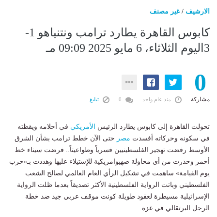
الارشيف
/
غير مصنف
كابوس القاهرة يطارد ترامب ونتنياهو 1-
3اليوم الثلاثاء، 6 مايو 2025 09:09 مـ
0
مشاركة
منذ عام واحد
0
تبليغ
تحولت القاهرة إلى كابوس يطارد الرئيس
الأمريكي
في أحلامه ويقظته
في سكونه وحركاته أفسدت
مصر
حتى الآن خطط ترامب بشأن الشرق
الأوسط رفضت تهجير الفلسطينيين قسرياً وطواعيتاً.. فرضت سيناء خط
أحمر وحذرت من أي محاولة صهيوامريكية للإستيلاء عليها وهددت بـ«حرب
يوم القيامة» ساهمت في تشكيل الرأي العام العالمي لصالح الشعب
الفلسطيني وباتت الرواية الفلسطينية الأكثر تصديقاً بعدما ظلت الرواية
الإسرائيلية مسيطرة لعقود طويلة كونت موقف عربي جيد ضد خطة
الرجل البرتقالي في غزة.