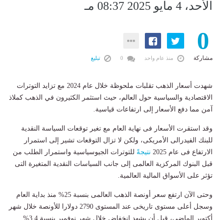
الأحد، 4 مايو 2025 08:37 مـ
0
مشاركة
منذ عام واحد
0
تبليغ
شهدت أسعار الذهب تقلبات ملحوظة خلال عام 2024 مع تزايد التوترات
الاقتصادية والسياسية حول العالم، حيث استثمر الكثيرون في الذهب كملاذ
آمن مما دفع الأسعار إلى ارتفاعات قياسية.
وقد استقرت الأسعار فى نهاية العام مع تغير توقعات السياسة النقدية
للبنك الفيدرالى الأمريكى، ولكن لا تزال التوقعات تشير إلى استمرار
الارتفاع فى عام 2025
نتيجة
ً للتوترات الجيوسياسية واستمرار الطلب من
قبل البنوك المركزية العالمى إلى جانب السياسات النقدية المتغيرة التى
تؤثر على الأسواق المالية العالمية.
وحتى الآن ارتفع سعر أونصة الذهب العالمى بنسبة 25% منذ بداية العام
وسجل أعلى مستوى تاريخى عند المستوى 2790 دولارا للأونصة خلال شهر
أكتوبر الماضى، قبل أن يشهد انخفاض خلال شهر نوفمبر بنسبة 3.4%