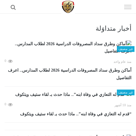
إذهب
الى
المحتوى
أخبار متداوَلة
الرئيسية
غير مصنف
0
منذ عام واحد
أماكن وطرق سداد المصروفات الدراسية 2026 لطلاب المدارس.. اعرف
التفاصيل
غير مصنف
0
منذ 10 أشهر
“قدم له التعازي في وفاة ابنه”.. ماذا حدث بـ لقاء ستيف ويتكوف