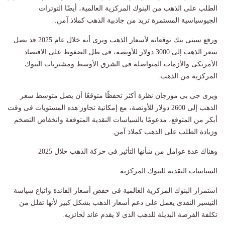
الطلب على الذهب من البنوك المركزية العالمية، أيضًا التوترات
الجيوسياسية المستمرة تزيد من جاذبية الذهب كملاذ آمن.
ورفع سيتى بنك توقعاته لأسعار الذهب ويرى أنه خلال عام 2025 قد يصل
سعر الذهب إلى 3000 دولار للأونصة، فى ظل الضغوط على الاقتصاد
الأمريكى والأزمات المتواصلة فى الشرق الأوسط ومشتريات البنوك
المركزية من الذهب.
ويرى جى بى مورجان نظرة أكثر تحفظًا متوقعًا أن يصل متوسط سعر
الذهب إلى 2600 دولار للأونصة، مع إمكانية تجاوز هذه المستويات فى وقت
أبكر من المتوقع، مدعومًا بالسياسات النقدية المتوقعة وانخفاض التضخم
وزيادة الطلب على الذهب كملاذ آمن.
وهناك عدة عوامل من شأنها التأثير فى حركة الذهب خلال 2025
السياسات النقدية للبنوك المركزية:
استمرار البنوك المركزية العالمية فى خفض أسعار الفائدة واتباع سياسة
التيسير النقدى يعمل على دعم أسعار الذهب بشكل كبير لأنها تقلل من
تكلفة الفرصة البديلة للذهب الذى لا يقدم عائد لحائزيه.