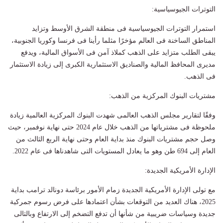
التوترات الجيوسياسية:
استمرار التوترات الجيوسياسية فى منطقة الشرق الأوسط وتزايد
المناطق الساخنة فى العالم مؤخرًا مثلما رأينا فى فرنسا وكوريا الجنوبية،
يبقى الطلب متزايد على الذهب كملاذ آمن فى الأسواق المالية، ويدفع
مديرى المحافظ المالية والصناديق الاستثمارية الكبرى إلى زيادة الاستثمار
فى الذهب.
مشتريات البنوك المركزية من الذهب:
وفقًا لتقارير مجلس الذهب العالمى شهدت البنوك المركزية العالمية زيادة
ملحوظة فى مشترياتها من الذهب خلال عام 2024 حتى نهاية نوفمبر، حيث
وصل حجم مشتريات البنوك منذ بداية العام وحتى نهاية الربع الثالث من
العام إلى 694 طن وهو ما يعادل المستويات التى شاهدناها فى عام 2022.
الإدارة الأمريكية الجديدة:
مع تولى الإدارة الأمريكية الجديدة زمام الأمور برئاسة دونالد ترامب بداية
2025، هناك العديد من التوقعات بشأن اعتمادها على فرض رسوم جمركية
جديدة وسياسات ضريبية من شأنها أن تدفع التضخم إلى الارتفاع وبالتالى