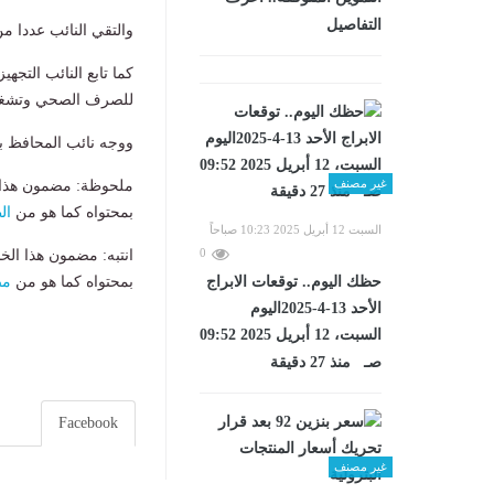
التفاصيل
والتقي النائب عددا من
كما تابع النائب التجه
للصرف الصحي وتشغيل 
ووجه نائب المحافظ بر
غير مصنف
ملحوظة: مضمون هذا ا
بمحتواه كما هو من
ال
السبت 12 أبريل 2025 10:23 صباحاً
0
انتبه: مضمون هذا الخ
بمحتواه كما هو من
مص
حظك اليوم.. توقعات الابراج
الأحد 13-4-2025اليوم
السبت، 12 أبريل 2025 09:52
صـ منذ 27 دقيقة
Facebook
غير مصنف