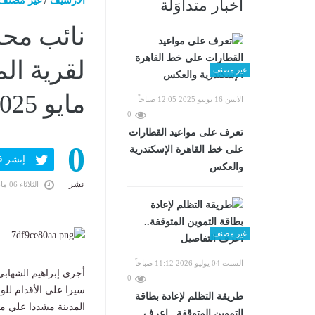
الارشيف
/
غير مصنف
أخبار متداوَلة
نائب محا
غير مصنف
مايو 2025 06:27 مـ
الاثنين 16 يونيو 2025 12:05 صباحاً
0
تعرف على مواعيد القطارات
0
على خط القاهرة الإسكندرية
إنشر فى er
والعكس
نشر
الثلاثاء 06 مايو 2025 07:20 مساءً
غير مصنف
السبت 04 يوليو 2026 11:12 صباحاً
أجرى إبراهيم الشهابي
0
سيرا على الأقدام لل
طريقة التظلم لإعادة بطاقة
المدينة مشددا علي م
التموين المتوقفة.. اعرف