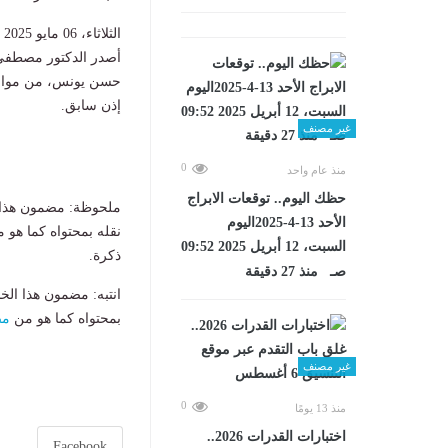
الثلاثاء، 06 مايو 2025 04:55 م
أصدر الدكتور مصطفى 
إذن سابق.
غير مصنف
0
منذ عام واحد
حظك اليوم.. توقعات الابراج
ملحوظة: مضمون هذا ا
الأحد 13-4-2025اليوم
نقله بمحتواه كما هو 
السبت، 12 أبريل 2025 09:52
ذكرة.
صـ منذ 27 دقيقة
انتبه: مضمون هذا الخ
بمحتواه كما هو من
مص
غير مصنف
0
منذ 13 يومًا
اختبارات القدرات 2026..
Facebook