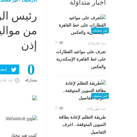
الارشيف
/
غير مصنف
أخبار متداوَلة
رئيس الو
من موالي
غير مصنف
إذن
0
منذ عام واحد
تعرف على مواعيد القطارات
على خط القاهرة الإسكندرية
0
والعكس
إنشر ف
مشاركة
منذ عام و
غير مصنف
0
منذ شهر واحد
طريقة التظلم لإعادة بطاقة
التموين المتوقفة.. اعرف
التفاصيل
كتبت هند مختار