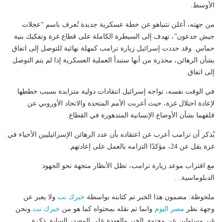
الأوسط.
من جهته، أعلن نتنياهو عن خطة عسكرية جديدة تُعرف باسم “عجلات
جيش جدعون”، تهدف إلى السيطرة الكاملة على قطاع غزة وتفكيك بنية
حماس. وقد حددت إسرائيل زيارة ترامب كمهلة نهائية للتوصل إلى اتفاق
بشأن الرهائن، محذرة من أنها ستبدأ العملية العسكرية إذا لم يتم التوصل
إلى اتفاق.
في الوقت نفسه، تواجه إسرائيل انتقادات دولية متزايدة بسبب خططها
لإعادة احتلال غزة، حيث أعربت الأمم المتحدة والاتحاد الأوروبي عن
قلقهما بشأن الأوضاع الإنسانية المتدهورة في القطاع.
يُذكر أن ترامب أعرب عن اعتقاده بأن عدد الرهائن الإسرائيليين الأحياء في
غزة يقل عن 24، مؤكدًا التزامه بالعمل على إعادتهم.
مع اقتراب موعد زيارة ترامب، تظل الأنظار متجهة نحو الجهود
الدبلوماسية…
ملحوظة: مضمون هذا الخبر تم كتابته بواسطة
خبرك نت
ولا يعبر عن
وجهة نظر
مصر اليوم
وانما تم نقله بمحتواه كما هو من
خبرك نت
ونحن
غير مسئولين عن محتوى الخبر والعهدة علي المصدر السابق ذكرة.