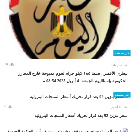
غير مصنف
10
منذ عام واحد
بيطرى الأقصر.. ضبط ١٨٥ كيلو جرام لحوم مذبوحة خارج المجازر
الحكومية بإسنااليوم الجمعة، 4 أبريل 2025 08:54 مـ
غير مصنف
0
منذ 10 أشهر
سعر بنزين 92 بعد قرار تحريك أسعار المنتجات البترولية