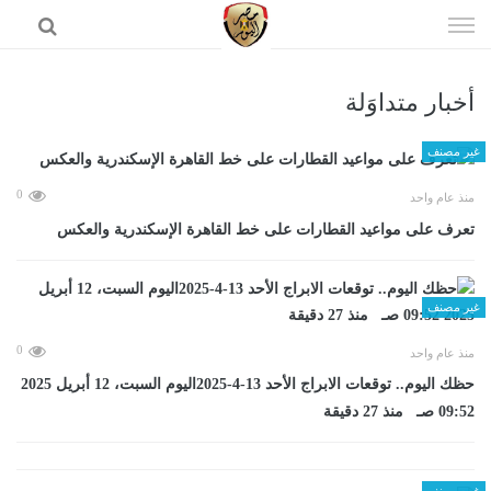
إذهب
الى
المحتوى
أخبار متداوَلة
الرئيسية
غير مصنف
0
منذ عام واحد
تعرف على مواعيد القطارات على خط القاهرة الإسكندرية والعكس
غير مصنف
0
منذ عام واحد
حظك اليوم.. توقعات الابراج الأحد 13-4-2025اليوم السبت، 12 أبريل 2025
09:52 صـ منذ 27 دقيقة
غير مصنف