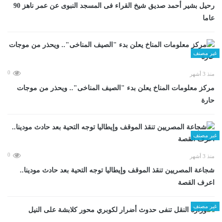
رحيل بشير أحمد صديق شيخ القراء فى المسجد النبوى عن عمر ناهز 90
عاما
غير مصنف
0
منذ 3 أشهر
مركز معلومات المناخ يعلن بدء "الصيف المناخى".. ويحذر من موجات
حارة
غير مصنف
0
منذ 3 أشهر
شجاعة المصريين تنقذ الموقف وإيطاليا توجه التحية بعد حادث مودينا..
اعرف القصة
غير مصنف