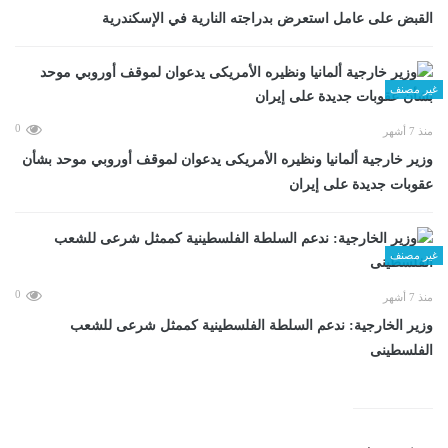
القبض على عامل استعرض بدراجته النارية في الإسكندرية
غير مصنف
0
منذ 7 أشهر
وزير خارجية ألمانيا ونظيره الأمريكى يدعوان لموقف أوروبي موحد بشأن
عقوبات جديدة على إيران
غير مصنف
0
منذ 7 أشهر
وزير الخارجية: ندعم السلطة الفلسطينية كممثل شرعى للشعب
الفلسطينى