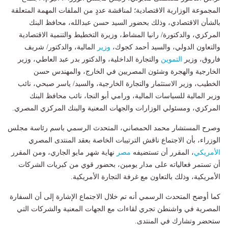
المجموعة الوزارية الاقتصادية؛ لمناقشة عددٍ من الملفات المهمة المتعلقة
بالشأن الاقتصادي، وذلك بحضور السيد حسن عبدالله، محافظ البنك
المركزي، والدكتورة/ رانيا المشاط، وزيرة التخطيط والتنمية الاقتصادية
والتعاون الدولي، والسيد أحمد كجوك،
وزير
المالية، والدكتور/ شريف
فاروق، وزير
التموين
والتجارة الداخلية، والدكتور بدر عبد العاطي، وزير
الخارجية والهجرة وشئون المصريين في الخارج، والمهندس حسن
الخطيب، وزير الاستثمار والتجارة الخارجية، والسيد/ ياسر صبحي، نائب
وزير المالية للسياسات المالية، ورامي أبو النجا، نائب محافظ البنك
المركزي، ومسئولي الوزارات والجهات المعنية والبنك المركزي المصري.
وصرح المستشار محمد الحمصاني، المتحدث الرسمي باسم رئاسة مجلس
الوزراء، بأن الاجتماع ناقش الترتيبات الخاصة بعقد المنتدى المصري
الأمريكي
، المقرر أن تستضيفه
مصر
نهاية شهر مايو الجاري، ومن المقرر
أن تستمر فعالياته على مدار يومين، بحضور قوي من كبريات الشركات
الأمريكية، وذلك بالتعاون مع غرفة التجارة الأمريكية.
كما أوضح المتحدث الرسمي أنه تم خلال الاجتماع الإشارة إلى أن السفارة
المصرية في واشنطن تجري لقاءات مع الجهات المعنية والشركات التي
ستحضر وتشارك في المنتدى.