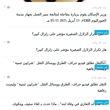
0
منذ عام واحد
وزير الإسكان يقوم بزيارة مفاجئة لمتابعة سير العمل بجهاز مدينة
العبوراليوم الثلاثاء، 15 أبريل 2025 05:15 مـ
غير مصنف
0
منذ عام واحد
هل تكرار الزلازل الصغيرة مؤشر على زلزال كبير؟
غير مصنف
0
منذ شهر واحد
​النقل تطلق فيديو جراف: الطرق ووسائل النقل "شرايين تنمية" وليست
رفاهية
غير مصنف