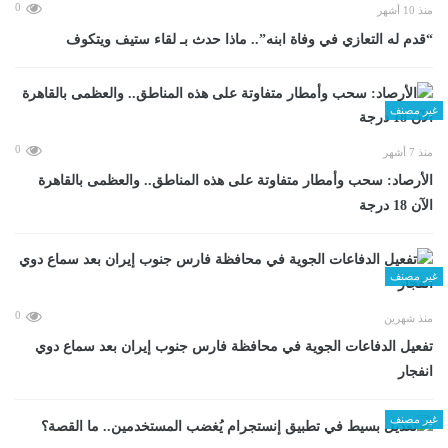
0
منذ 10 أشهر
“قدم له التعازي في وفاة ابنه”.. ماذا حدث بـ لقاء ستيف ويتكوف
غير مصنف
0
منذ 7 أشهر
الأرصاد: سحب وأمطار متفاوتة على هذه المناطق.. والعظمى بالقاهرة
الآن 18 درجة
غير مصنف
0
منذ شهرين
تفعيل الدفاعات الجوية في محافظة فارس جنوب إيران بعد سماع دوي
انفجار
غير مصنف