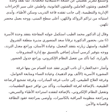
واستمع لتقرير تفصيلي عن السعة الاستيعابية للحضانة، كما تفقد وحدة
التعقيم، وشئون العاملين والشئون القانونية، واطمئن على سير الإجراءات
الإدارية والتنظيمية، إلى جانب تفقده قاعة التدريب وسكن الأطباء، وأبدى
استيائه من تراكم الرواكد والكهن، أعلى سطح المبنى، ووجه بعمل محضر
تكهين.
وقال إن الدكتور محمد الطيب استكمل جولته المفاجئة بتفقد وحدة الأسرة
63 متر، بحضور الدكتورة نرفانا سعد المنصوري مديرة منطقة الشروق
الطبية، واستهل زيارته بتفقد المعمل، وعيادة الأسنان، وراجع معدل التردد،
ووجه بتوفير كرسي أسنان إضافي بالتنسيق مع إدارة المشروعات
بالوزارة، كما تأكد من تفعيل النظام الإلكتروني، وراجع جدول الحضور.
وأشار «عبدالغفار» أن نائب الوزير تفقد عدة أقسام من بينها غرفة
المشورة الأسرية (الألف يوم الذهبية)، وعيادة النساء ومتابعة الحوامل،
وغرفة العلاج الطبيعي، إلى جانب غرفة المبادرات، وغرفة تشجيع الرضاعة
الطبيعية، بالإضافة لغرفة التطعيمات، وتأكد من توافر جميع التطعيمات،
وتفعيل النظام الإلكتروني، بالإضافة لتفقده استراحة الأطباء والتمريض،
ومراجعة منظومة المراقبة بالكاميرات، وأوصى بمراجعة عقود النظافة
والصيانة والأمن.