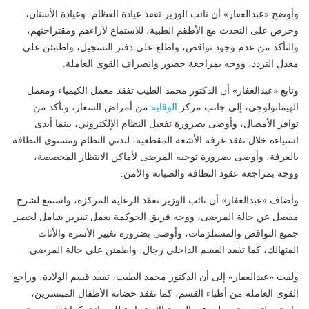
وأوضح «عبدالغفار» أن نائب الوزير تفقد عيادة العظام، وعيادة الأسنان،
وحرص على التحدث مع الأطقم الطبية، للاستماع لآراءهم ومقتراحتهم،
والتأكد من عدم وجود نواقص، واطلع على دفتر التسجيل، واطمئن على
معدل التردد، ووجه بمراجعة حضور وانصراف القوى العاملة.
وتابع «عبدالغفار» أن الدكتور محمد الطيب تفقد معمل الكيمياء ومعمل
الهيماتولوجي، إلى جانب مركز
الوقاية
من أمراض السعار، وتأكد من
توافر الأمصال، وأوصى بضرورة تفعيل النظام الإلكتروني، بينما أبدى
استياءه خلال تفقد غرفة الأشعة المقطعية، لتدني النظام ومستوى النظافة
بالغرفة، وأوصى بضرورة توجيه المرضى لأماكن الانتظار المخصصة،
ووجه بمراجعة عقود النظافة والصيانة والأمن.
وأضاف «عبدالغفار» أن نائب الوزير تفقد الرعاية المركزة، واستمع لشرح
مفصل عن حالة المرضى، ووجه فريق الحوكمة بعمل تقرير شامل لحصر
جميع النواقص والمستلزمات، وأوصى بضرورة تغيير الأسرة والأثاث
المتهالك، كما تفقد القسم الداخلي رجال، واطمئن على حالة المرضى.
ولفت «عبدالغفار» إلى أن الدكتور محمد الطيب، تفقد قسم الولادة، وراجع
القوى العاملة من أطباء القسم، كما تفقد حضانة الأطفال المبتسرين،