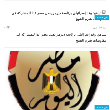
غير مصنف
0
منذ 10 أشهر
نتنياهو: وفد إسرائيلي برئاسة ديرمر يصل مصر غدا للمشاركة فى
مفاوضات شرم الشيخ
غير مصنف