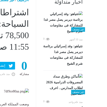
الارشيف
/
غير مصنف
أخبار متداوَلة
السياحة
غير مصنف
0
منذ 10 أشهر
11:55 صـ
نتنياهو: وفد إسرائيلي برئاسة
ديرمر يصل مصر غدا
للمشاركة فى مفاوضات
0
شرم الشيخ
إنشر ف
مشاركة
منذ عام و
غير مصنف
0
منذ عام واحد
وضعت المملكة العرب