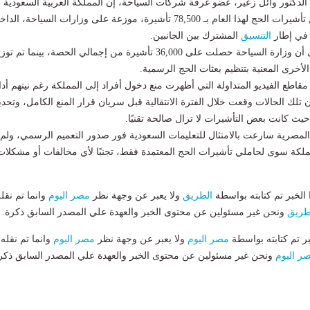
الدكتور وائل زعير، عضو غرفة شركات السياحة، إن المملكة العربية السعودية
حددت حصة مصر من تأشيرات الحج لهذا العام بـ 78,500 تأشيرة، موزعة على وزارات السياحة، ال
 في إطار
التنسيق
المشترك بين الجانبين.
ويشير وائل زعير، إلى أن وزارة السياحة حصلت على 36,000 تأشيرة من إجمالي الحصة، بينما تم تو
لأخرى المعنية بتنظيم بعثات الحج الرسمية.
اطع الفيديو المتداولة التي أظهرت منع دخول أفراد إلى المملكة رغم نيتهم أدا
 تلك الحالات وقعت خلال الفترة الانتقالية قبل سريان قرار المنع الكامل، وتحديد
مصرية سارعت بالامتثال للتعليمات السعودية فور صدور التعميم الرسمي، ولم
ملكة سوى لحاملي تأشيرات الحج المعتمدة فقط، تجنبًا لأي مخالفات أو مشكلات
لخبر تم كتابته بواسطة
الطريق
ولا يعبر عن وجهة نظر
مصر اليوم
وانما تم نقل
طريق
ونحن غير مسئولين عن محتوى الخبر والعهدة علي المصدر السابق ذكرة.
بر تم كتابته بواسطة
مصر اليوم
ولا يعبر عن وجهة نظر
مصر اليوم
وانما تم نقله
ر اليوم
ونحن غير مسئولين عن محتوى الخبر والعهدة علي المصدر السابق ذكر