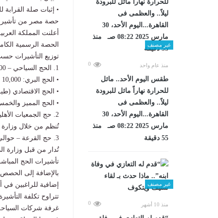
• إثبات صلة القرابة ل
حصة مصر من تأشيرات ا
الحصة الرسمية الكامل
غير مصنف
توزيع التأشيرات حسب
0
منذ عام واحد
1. الحج السياحي – 36,000 تأشيرة:
طقس اليوم الأحد.. مائل
• الحج البري: 10,000 تأشيرة.
للحرارة نهاراً مائل للبرودة
• الحج الاقتصادي (طيران): 15,000
ليلاً.. والعظمى فى
• الحج المميز والخمس نجوم: 000
القاهرة...اليوم الأحد، 30
2. حج الجمعيات الأهلية – 12,000 تأشيرة:
مارس 2025 08:22 صـ منذ
تُنظم من خلال وزارة 
3. حج القرعة – حوالي 30,500 تأشيرة:
55 دقيقة
تُدار من قبل وزارة ال
تأشيرات الحج المباشر
بالإضافة إلى الحصص 
إضافية للراغبين في أ
غير مصنف
تتراوح تكلفة التأشيرة بين 4,000 و5,000 دولار، وتُضاف إليها تكلفة البرنامج
0
منذ 10 أشهر
غرفة شركات السياحة