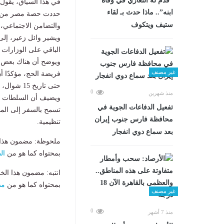
“قدم له التعازي في وفاة
في هذا السياق، يقول 
ابنه”.. ماذا حدث بـ لقاء
ستيف ويتكوف
والتضامن الاجتماعي،
الباقي على الوزارات ا
ويوضح أن هناك بعض مق
غير مصنف
فريضة الحج، مؤكدًا أن
حتى تاريخ 15 شوال، حيث كانت بعض التأشيرات لا تزال صالحة تقنيًا.
0
منذ شهرين
ويضيف أن السلطات ال
تفعيل الدفاعات الجوية في
تسمح بالسفر إلى الم
محافظة فارس جنوب إيران
تنظيمية.
بعد سماع دوي انفجار
ملحوظة: مضمون هذا ا
بمحتواه كما هو من
ال
انتبه: مضمون هذا الخ
بمحتواه كما هو من
مص
غير مصنف
0
منذ 7 أشهر