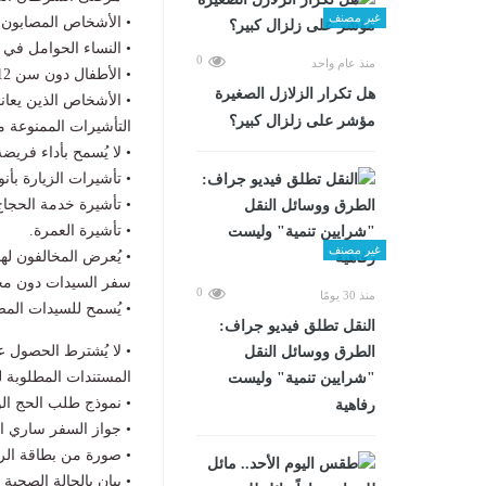
غير مصنف
• الأشخاص المصابون 
• النساء الحوامل في ا
0
منذ عام واحد
• الأطفال دون سن 12 عامًا.
هل تكرار الزلازل الصغيرة
• الأشخاص الذين يعان
مؤشر على زلزال كبير؟
التأشيرات الممنوعة م
• لا يُسمح بأداء فريضة
• تأشيرات الزيارة بأن
• تأشيرة خدمة الحجاج
• تأشيرة العمرة.
غير مصنف
• يُعرض المخالفون لهذه 
سفر السيدات دون م
0
منذ 30 يومًا
• يُسمح للسيدات المصريات
​النقل تطلق فيديو جراف:
• لا يُشترط الحصول 
الطرق ووسائل النقل
المستندات المطلوبة ل
"شرايين تنمية" وليست
• نموذج طلب الحج ال
رفاهية
• جواز السفر ساري ا
• صورة من بطاقة الرقم القومي 
• بيان بالحالة الصحية