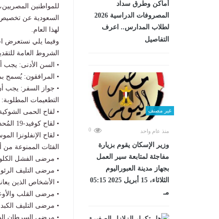
أماكن وطرق سداد
للمواطنين المصريين، 
المصروفات الدراسية 2026
لطلاب المدارس.. اعرف
لهذا العام.
التفاصيل
وفيما يلي نستعرض اشتر
الشروط العامة للتقديم ل
• السن الأدنى: يجب ألا يقل عمر المتق
• المرافقون: يُسمح بمر
• جواز السفر: يجب أن يكون
التطعيمات المطلوبة:
غير مصنف
• لقاح الحمى الشوكية (اللقاح ا
• لقاح كوفيد-19 المُحدث.
0
منذ عام واحد
• لقاح الإنفلونزا الموسمية لموسم 2024/2025، خاصة 
وزير الإسكان يقوم بزيارة
الفئات الممنوعة من أداء 
مفاجئة لمتابعة سير العمل
• مرضى الفشل الكلو
بجهاز مدينة العبوراليوم
• مرضى التليف الرئو
الثلاثاء، 15 أبريل 2025 05:15
• الأشخاص الذين يعا
مـ
• مرضى القلب والأوع
• مرضى التليف الكبد
• مرضى السرطان الذين