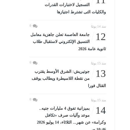
التسجيل لاختبارات القدرات
والكليات التى تشترط اجتيازها
0
منذ 14 يومًا
12
جامعة العاصمة تعلن جاهزية معامل
التنسيق الإلكتروني لاستقبال طلاب
ثانوية عامة 2026
0
منذ 15 يومًا
13
جوتيريش: الشرق الأوسط يقترب
من نقطة اللاسيطرة ويطالب بوقف
القتال فورا
0
منذ 15 يومًا
14
بميزانية تفوق 4 مليارات جنيه..
موعد وآليات صرف «تكافل
وكرامة» عن شهر... الثلاثاء، 14 يوليو 2026
10:46 صـ