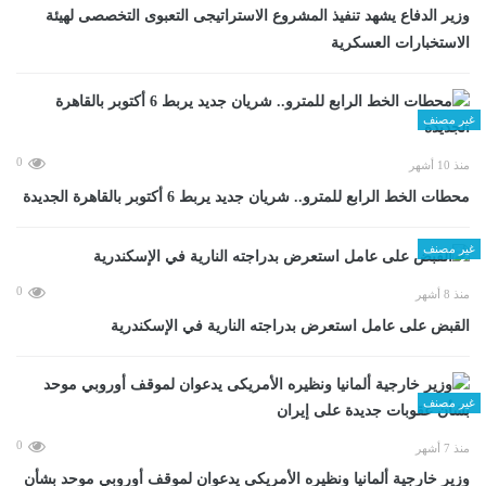
وزير الدفاع يشهد تنفيذ المشروع الاستراتيجى التعبوى التخصصى لهيئة
الاستخبارات العسكرية
غير مصنف
0
منذ 10 أشهر
محطات الخط الرابع للمترو.. شريان جديد يربط 6 أكتوبر بالقاهرة الجديدة
غير مصنف
0
منذ 8 أشهر
القبض على عامل استعرض بدراجته النارية في الإسكندرية
غير مصنف
0
منذ 7 أشهر
وزير خارجية ألمانيا ونظيره الأمريكى يدعوان لموقف أوروبي موحد بشأن