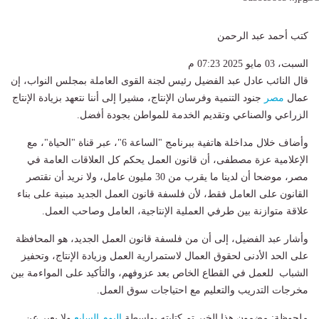
كتب أحمد عبد الرحمن
السبت، 03 مايو 2025 07:23 م
قال النائب عادل عبد الفضيل رئيس لجنة القوى العاملة بمجلس النواب، إن
عمال
مصر
جنود التنمية وفرسان الإنتاج، مشيرا إلى أننا نتعهد بزيادة الإنتاج
الزراعي والصناعي وتقديم الخدمة للمواطن بجودة أفضل.
وأضاف خلال مداخلة هاتفية ببرنامج "الساعة 6"، عبر قناة "الحياة"، مع
الإعلامية عزة مصطفى، أن قانون العمل يحكم كل العلاقات العامة في
مصر، موضحا أن لدينا ما يقرب من 30 مليون عامل، ولا نريد أن نقتصر
القانون على العامل فقط، لأن فلسفة قانون العمل الجديد مبنية على بناء
علاقة متوازنة بين طرفي العملية الإنتاجية، العامل وصاحب العمل.
وأشار عبد الفضيل، إلى أن من فلسفة قانون العمل الجديد، هو المحافظة
على الحد الأدنى لحقوق العمال لاستمرارية العمل وزيادة الإنتاج، وتحفيز
الشباب للعمل في القطاع الخاص بعد عزوفهم، والتأكيد على المواءمة بين
مخرجات التدريب والتعليم مع احتياجات سوق العمل.
ملحوظة: مضمون هذا الخبر تم كتابته بواسطة
اليوم السابع
ولا يعبر عن