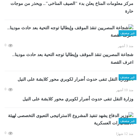
مركز معلومات المناخ يعلن بدء "الصيف المناخى".. ويحذر من موجات
حارة
غير مصنف
0
منذ 3 أشهر
شجاعة المصريين تنقذ الموقف وإيطاليا توجه التحية بعد حادث مودينا..
اعرف القصة
غير مصنف
0
منذ 10 أشهر
وزارة النقل تنفى حدوث أضرار لكوبري محور كلابشة على النيل
غير مصنف
0
منذ 12 شهرًا