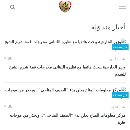
إذهب
الى
المحتوى
أخبار متداوَلة
الرئيسية
غير مصنف
0
منذ 10 أشهر
وزير الخارجية يبحث هاتفيا مع نظيره اللبنانى مخرجات قمة شرم الشيخ
للسلام
غير مصنف
0
منذ 3 أشهر
مركز معلومات المناخ يعلن بدء "الصيف المناخى".. ويحذر من موجات
حارة