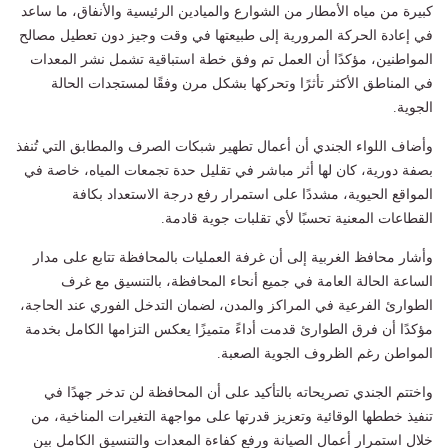
كبيرة من مياه الأمطار من الشوارع والميادين الرئيسية والأنفاق، ما ساعد
في إعادة الحركة المرورية إلى طبيعتها في وقت وجيز دون تعطيل مصالح
المواطنين، مؤكدًا أن العمل تم وفق خطة استباقية تشمل نشر المعدات
في المناطق الأكثر تأثرًا وتحركها بشكل مرن وفقًا لمستجدات الحالة
الجوية.
وأضاف اللواء الجندي أن أعمال تطهير شبكات الصرف والمطابق التي تُنفذ
بصفة دورية، كان لها أثر مباشر في تقليل حدة تجمعات المياه، خاصة في
المواقع الحيوية، مشددًا على استمرار رفع درجة الاستعداد بكافة
القطاعات المعنية تحسبًا لأي تقلبات جوية قادمة.
وأشار محافظ الغربية إلى أن غرفة العمليات بالمحافظة تتابع على مدار
الساعة الحالة العامة في جميع أنحاء المحافظة، بالتنسيق مع غرف
الطوارئ الفرعية في المراكز والمدن، لضمان التدخل الفوري عند الحاجة،
مؤكدًا أن فرق الطوارئ قدمت أداءً متميزًا يعكس التزامها الكامل بخدمة
المواطن رغم الظروف الجوية الصعبة.
واختتم الجندي تصريحاته بالتأكيد على أن المحافظة لن تدخر جهدًا في
تنفيذ خططها الوقائية وتعزيز قدرتها على مواجهة التغيرات المناخية، من
خلال استمرار أعمال الصيانة ورفع كفاءة المعدات والتنسيق الكامل بين